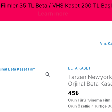
ilmler 35 TL Beta / VHS Kaset 200 TL Başl
Learn more
Vhs Ka
BETA KASET
Tarzan Newyork’
Orjinal Beta Kas
45
₺
Ürün Türü : Sinema Filmi
Ürün Özelliği : Türkçe D