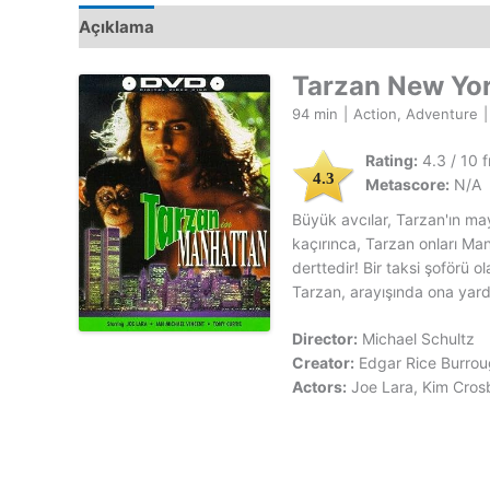
Açıklama
Tarzan New Yor
94 min
|
Action, Adventure
|
Rating:
4.3 / 10 
4.3
Metascore:
N/A
Büyük avcılar, Tarzan'ın m
kaçırınca, Tarzan onları Ma
derttedir! Bir taksi şoförü 
Tarzan, arayışında ona yard
Director:
Michael Schultz
Creator:
Edgar Rice Burrou
Actors:
Joe Lara, Kim Cro