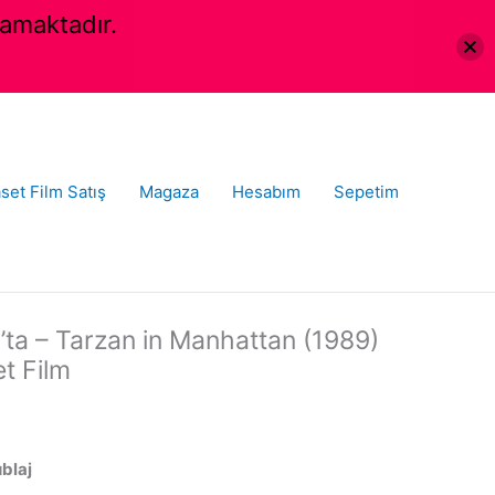
amaktadır.
set Film Satış
Magaza
Hesabım
Sepetim
ta – Tarzan in Manhattan (1989)
et Film
ublaj