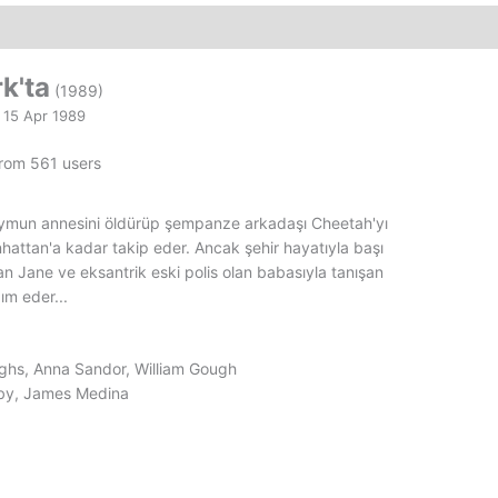
Film
adet
k'ta
(1989)
15 Apr 1989
from 561 users
aymun annesini öldürüp şempanze arkadaşı Cheetah'yı
nhattan'a kadar takip eder. Ancak şehir hayatıyla başı
olan Jane ve eksantrik eski polis olan babasıyla tanışan
ım eder...
ghs, Anna Sandor, William Gough
sby, James Medina