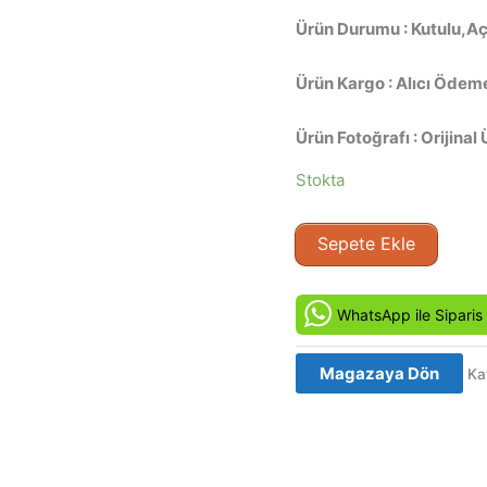
Ürün Durumu : Kutulu,Açı
Ürün Kargo : Alıcı Ödeme
Ürün Fotoğrafı : Orijinal 
Stokta
Tarzan
Sepete Ekle
Newyork'ta
–
Tarzan
WhatsApp ile Siparis
in
Manhattan
Magazaya Dön
Ka
(1989)
Orjinal
Beta
Kaset