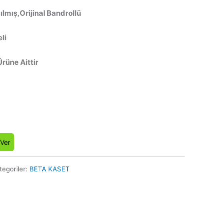
lmış,Orijinal Bandrollü
li
Ürüne Aittir
 Ver
tegoriler:
BETA KASET