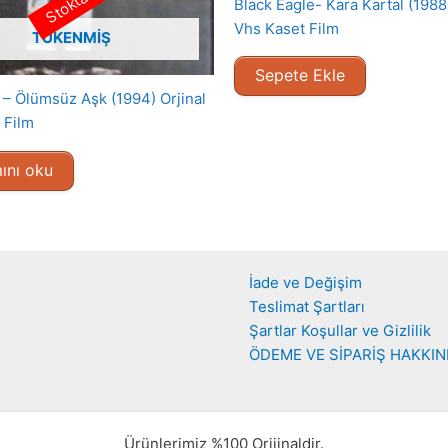
Black Eagle- Kara Kartal (1988)
Vhs Kaset Film
TÜKENMIŞ
Sepete Ekle
– Ölümsüz Aşk (1994) Orjinal
 Film
ını oku
İade ve Değişim
Teslimat Şartları
Şartlar Koşullar ve Gizlilik
ÖDEME VE SİPARİŞ HAKKI
Ürünlerimiz %100 Orijinaldir.