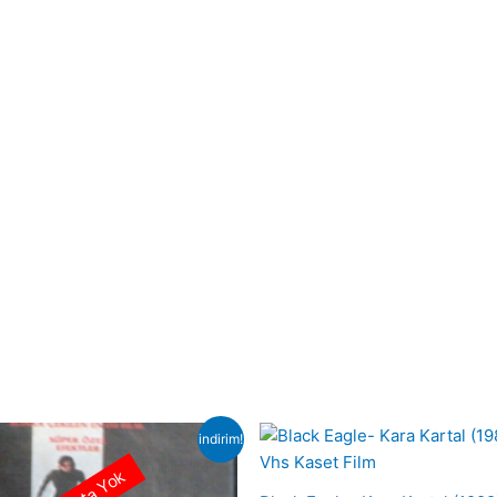
indirim!
Stokta Yok