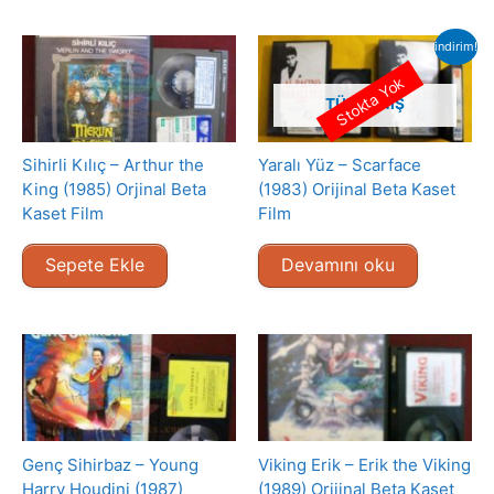
indirim!
Stokta Yok
TÜKENMIŞ
Sihirli Kılıç – Arthur the
Yaralı Yüz – Scarface
King (1985) Orjinal Beta
(1983) Orijinal Beta Kaset
Kaset Film
Film
Sepete Ekle
Devamını oku
Genç Sihirbaz – Young
Viking Erik – Erik the Viking
Harry Houdini (1987)
(1989) Orijinal Beta Kaset