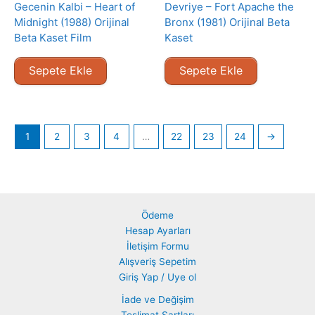
Gecenin Kalbi – Heart of
Devriye – Fort Apache the
Midnight (1988) Orijinal
Bronx (1981) Orijinal Beta
Beta Kaset Film
Kaset
Sepete Ekle
Sepete Ekle
1
2
3
4
…
22
23
24
→
Ödeme
Hesap Ayarları
İletişim Formu
Alışveriş Sepetim
Giriş Yap / Uye ol
İade ve Değişim
Teslimat Şartları