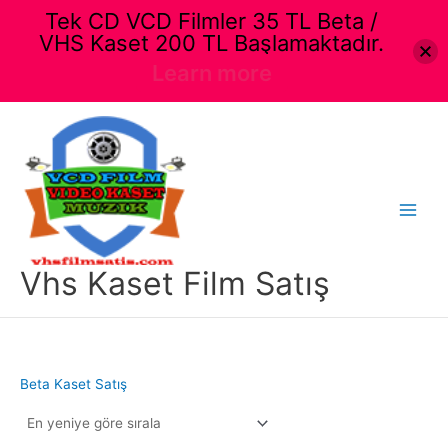
Tek CD VCD Filmler 35 TL Beta /
VHS Kaset 200 TL Başlamaktadır.
Learn more
İçeriğe
atla
Main
Menu
Vhs Kaset Film Satış
Beta Kaset Satış