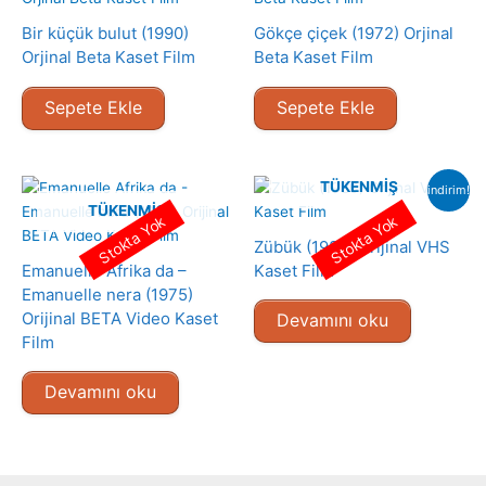
Bir küçük bulut (1990)
Gökçe çiçek (1972) Orjinal
Orjinal Beta Kaset Film
Beta Kaset Film
Sepete Ekle
Sepete Ekle
TÜKENMIŞ
indirim!
TÜKENMIŞ
Stokta Yok
Stokta Yok
Zübük (1980) Orijinal VHS
Emanuelle Afrika da –
Kaset Film
Emanuelle nera (1975)
Orijinal BETA Video Kaset
Devamını oku
Film
Devamını oku