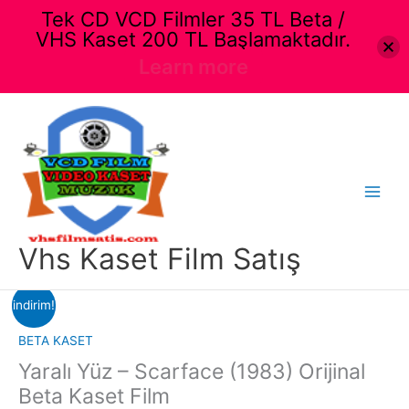
Tek CD VCD Filmler 35 TL Beta /
VHS Kaset 200 TL Başlamaktadır.
Learn more
İçeriğe
atla
Main
Menu
Vhs Kaset Film Satış
indirim!
BETA KASET
Yaralı Yüz – Scarface (1983) Orijinal
Beta Kaset Film