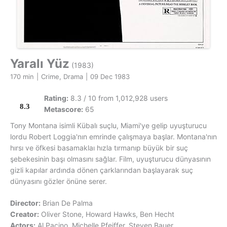
Yaralı Yüz
(1983)
170 min
|
Crime, Drama
|
09 Dec 1983
Rating:
8.3 / 10 from 1,012,928 users
8.3
Metascore:
65
Tony Montana isimli Kübalı suçlu, Miami'ye gelip uyuşturucu
lordu Robert Loggia'nın emrinde çalışmaya başlar. Montana'nın
hırsı ve öfkesi basamaklaı hızla tırmanıp büyük bir suç
şebekesinin başı olmasını sağlar. Film, uyuşturucu dünyasının
gizli kapılar ardında dönen çarklarından başlayarak suç
dünyasını gözler önüne serer.
Director:
Brian De Palma
Creator:
Oliver Stone, Howard Hawks, Ben Hecht
Actors:
Al Pacino, Michelle Pfeiffer, Steven Bauer