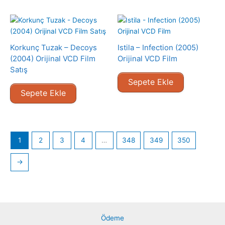
Korkunç Tuzak – Decoys
Istila – Infection (2005)
(2004) Orijinal VCD Film
Orijinal VCD Film
Satış
Sepete Ekle
Sepete Ekle
1
2
3
4
…
348
349
350
→
Ödeme