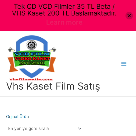
Tek CD VCD Filmler 35 TL Beta /
VHS Kaset 200 TL Başlamaktadır.
Learn more
İçeriğe
atla
Main
Menu
Vhs Kaset Film Satış
Orjinal Ürün