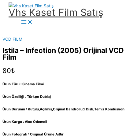
İçeriğe
Vhs Kaset Film Satış
atla
Main
Menu
VCD FILM
Istila – Infection (2005) Orijinal VCD
Film
80
₺
Ürün Türü : Sinema Filmi
Ürün Özelliği : Türkçe Dublaj
Ürün Durumu : Kutulu,Açılmış,Orijinal Bandrollü,1 Disk,Temiz Kondüsyon
Ürün Kargo : Alıcı Ödemeli
Ürün Fotoğrafı : Oriijinal Ürüne Aittir