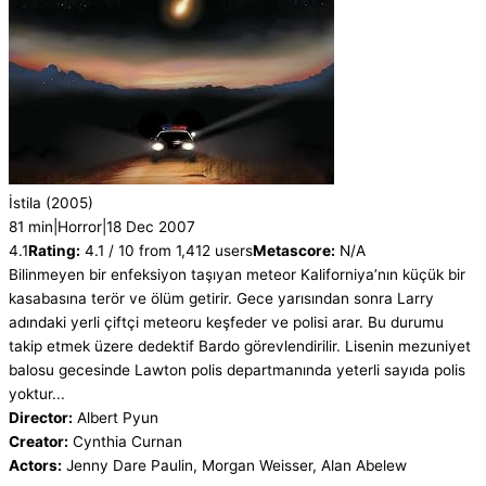
İstila
(2005)
81 min
|
Horror
|
18 Dec 2007
4.1
Rating:
4.1 / 10 from 1,412 users
Metascore:
N/A
Bilinmeyen bir enfeksiyon taşıyan meteor Kaliforniya’nın küçük bir
kasabasına terör ve ölüm getirir. Gece yarısından sonra Larry
adındaki yerli çiftçi meteoru keşfeder ve polisi arar. Bu durumu
takip etmek üzere dedektif Bardo görevlendirilir. Lisenin mezuniyet
balosu gecesinde Lawton polis departmanında yeterli sayıda polis
yoktur...
Director:
Albert Pyun
Creator:
Cynthia Curnan
Actors:
Jenny Dare Paulin, Morgan Weisser, Alan Abelew