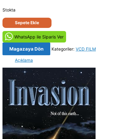
Stokta
Istila
Sepete Ekle
-
Infection
WhatsApp ile Siparis Ver
(2005)
Orijinal
Magazaya Dön
Kategoriler:
VCD FILM
VCD
Açıklama
Film
adet