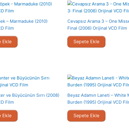
pek – Marmaduke (2010)
Cevapsız Arama 3 – One Misse
CD Film
Final (2006) Orijinal VCD Film
 Ekle
Sepete Ekle
er ve Büyücünün Sırrı (2008)
Beyaz Adamın Laneti – White 
CD Film
Burden (1995) Orijinal VCD Fi
 Ekle
Sepete Ekle