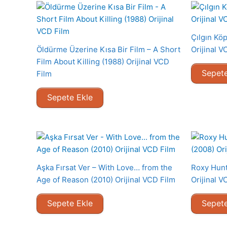
Çılgın Kö
Öldürme Üzerine Kısa Bir Film – A Short
Orijinal V
Film About Killing (1988) Orijinal VCD
Sepete
Film
Sepete Ekle
Aşka Fırsat Ver – With Love… from the
Roxy Hunt
Age of Reason (2010) Orijinal VCD Film
Orijinal V
Sepete Ekle
Sepete