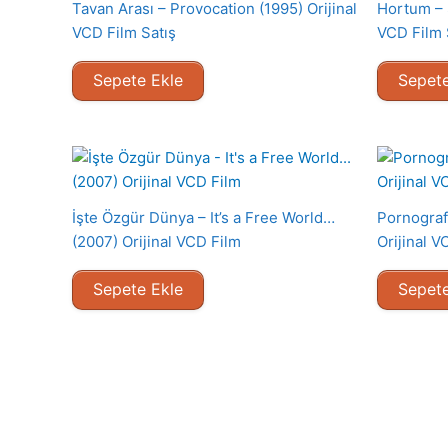
Tavan Arası – Provocation (1995) Orijinal
Hortum – 
VCD Film Satış
VCD Film 
Sepete Ekle
Sepete
İşte Özgür Dünya – It’s a Free World…
Pornograf
(2007) Orijinal VCD Film
Orijinal V
Sepete Ekle
Sepete