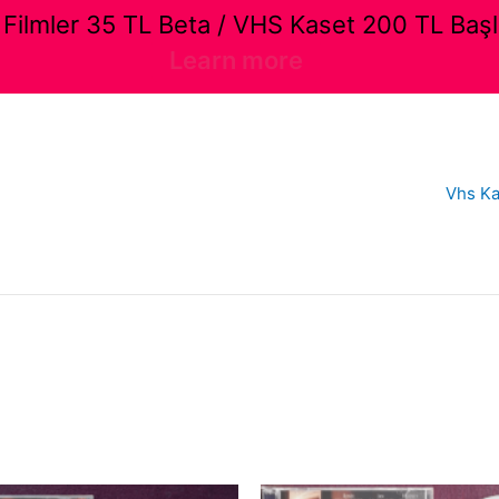
ilmler 35 TL Beta / VHS Kaset 200 TL Başl
Learn more
Vhs Ka