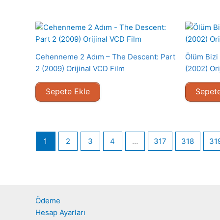
Cehenneme 2 Adım – The Descent: Part
Ölüm Bizi 
2 (2009) Orijinal VCD Film
(2002) Ori
Sepete Ekle
Sepete
1
2
3
4
…
317
318
31
Ödeme
Hesap Ayarları