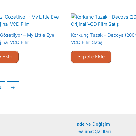
Gözetliyor – My Little Eye
Korkunç Tuzak – Decoys (2004)
jinal VCD Film
VCD Film Satış
 Ekle
Sepete Ekle
9
→
İade ve Değişim
Teslimat Şartları