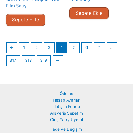
Film Satış
Sepete Ekle
Sepete Ekle
←
1
2
3
4
5
6
7
…
317
318
319
→
Ödeme
Hesap Ayarları
İletişim Formu
Alışveriş Sepetim
Giriş Yap / Uye ol
İade ve Değişim