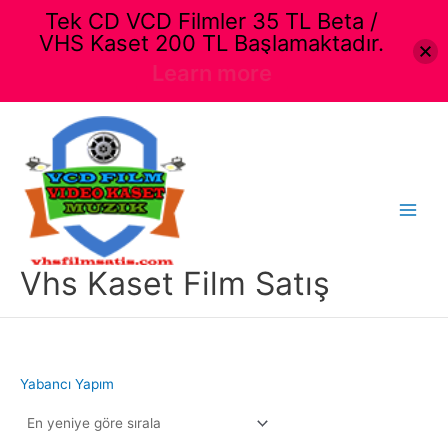
Tek CD VCD Filmler 35 TL Beta /
VHS Kaset 200 TL Başlamaktadır.
Learn more
İçeriğe
atla
Main
Menu
Vhs Kaset Film Satış
Yabancı Yapım