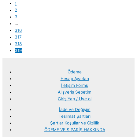
1
2
3
…
316
317
318
319
Ödeme
Hesap Ayarları
İletişim Formu
Alışveriş Sepetim
Giriş Yap / Uye ol
İade ve Değişim
Teslimat Şartları
Şartlar Koşullar ve Gizlilik
ÖDEME VE SİPARİŞ HAKKINDA