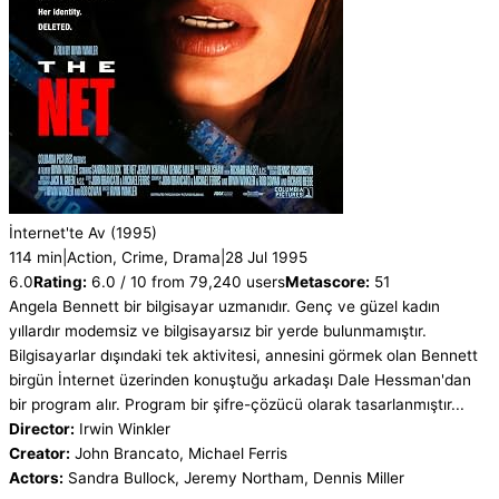
İnternet'te Av
(1995)
114 min
|
Action, Crime, Drama
|
28 Jul 1995
6.0
Rating:
6.0 / 10 from 79,240 users
Metascore:
51
Angela Bennett bir bilgisayar uzmanıdır. Genç ve güzel kadın
yıllardır modemsiz ve bilgisayarsız bir yerde bulunmamıştır.
Bilgisayarlar dışındaki tek aktivitesi, annesini görmek olan Bennett
birgün İnternet üzerinden konuştuğu arkadaşı Dale Hessman'dan
bir program alır. Program bir şifre-çözücü olarak tasarlanmıştır...
Director:
Irwin Winkler
Creator:
John Brancato, Michael Ferris
Actors:
Sandra Bullock, Jeremy Northam, Dennis Miller