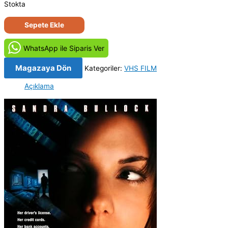
Stokta
The
Sepete Ekle
Net-
Internet'te
WhatsApp ile Siparis Ver
Av
(1995)
Magazaya Dön
Kategoriler:
VHS FILM
Orjinal
Açıklama
Vhs
Kaset
Film
adet