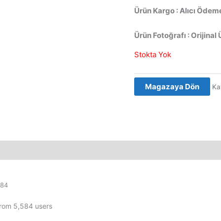
Ürün Kargo : Alıcı Ödeme
Ürün Fotoğrafı : Orijinal 
Stokta Yok
Magazaya Dön
Ka
984
from 5,584 users