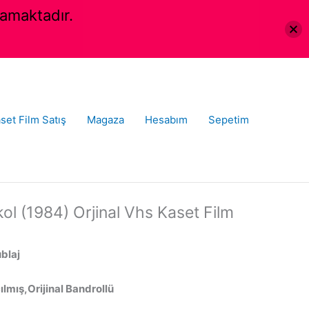
amaktadır.
set Film Satış
Magaza
Hesabım
Sepetim
ol (1984) Orjinal Vhs Kaset Film
ublaj
lmış,Orijinal Bandrollü