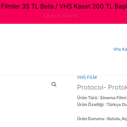
ilmler 35 TL Beta / VHS Kaset 200 TL Başl
Learn more
Vhs Ka
VHS FILM
Protocol- Protok
Ürün Türü : Sinema Filmi
Ürün Özelliği : Türkçe D
Ürün Durumu : Kutulu,Açı