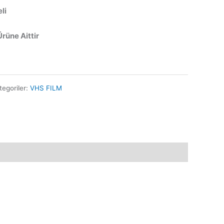
li
Ürüne Aittir
tegoriler:
VHS FILM