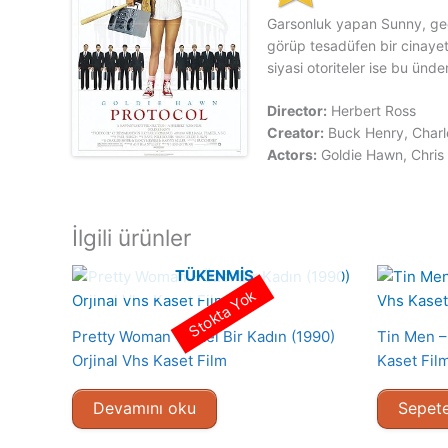
Garsonluk yapan Sunny, gec
görüp tesadüfen bir cinayeti
siyasi otoriteler ise bu ünde
Director:
Herbert Ross
Creator:
Buck Henry, Char
Actors:
Goldie Hawn, Chri
İlgili ürünler
TÜKENMIŞ
Stokta Yok
Pretty Woman – Özel Bir Kadın (1990)
Tin Men – 
Orjinal Vhs Kaset Film
Kaset Fil
Devamını oku
Sepete