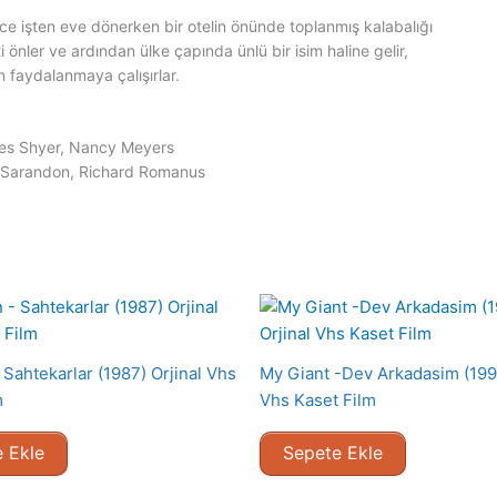
e işten eve dönerken bir otelin önünde toplanmış kalabalığı
 önler ve ardından ülke çapında ünlü bir isim haline gelir,
n faydalanmaya çalışırlar.
les Shyer, Nancy Meyers
s Sarandon, Richard Romanus
Sahtekarlar (1987) Orjinal Vhs
My Giant -Dev Arkadasim (1998
m
Vhs Kaset Film
 Ekle
Sepete Ekle