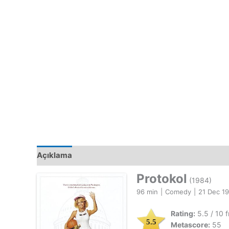
Açıklama
Protokol
(1984)
96 min
|
Comedy
|
21 Dec 1
Rating:
5.5 / 10 
5.5
Metascore:
55