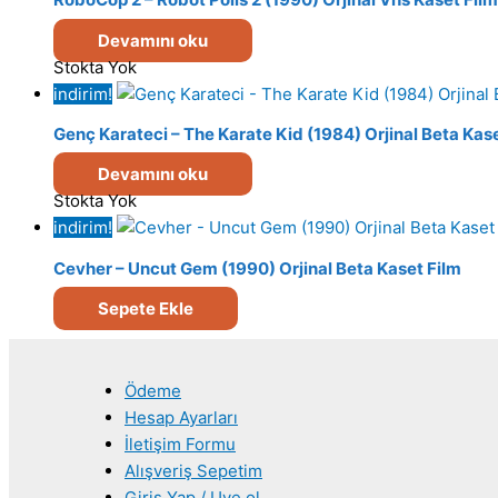
Devamını oku
Stokta Yok
indirim!
Genç Karateci – The Karate Kid (1984) Orjinal Beta Kas
Devamını oku
Stokta Yok
indirim!
Cevher – Uncut Gem (1990) Orjinal Beta Kaset Film
Sepete Ekle
Ödeme
Hesap Ayarları
İletişim Formu
Alışveriş Sepetim
Giriş Yap / Uye ol