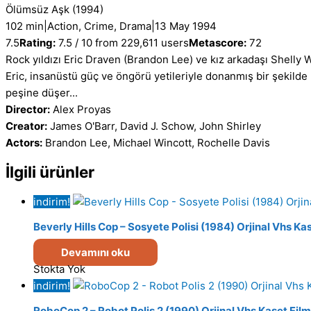
Ölümsüz Aşk
(1994)
102 min
|
Action, Crime, Drama
|
13 May 1994
7.5
Rating:
7.5 / 10 from 229,611 users
Metascore:
72
Rock yıldızı Eric Draven (Brandon Lee) ve kız arkadaşı Shelly W
Eric, insanüstü güç ve öngörü yetileriyle donanmış bir şekilde 
peşine düşer...
Director:
Alex Proyas
Creator:
James O'Barr, David J. Schow, John Shirley
Actors:
Brandon Lee, Michael Wincott, Rochelle Davis
İlgili ürünler
indirim!
Beverly Hills Cop – Sosyete Polisi (1984) Orjinal Vhs Ka
Devamını oku
Stokta Yok
indirim!
RoboCop 2 – Robot Polis 2 (1990) Orjinal Vhs Kaset Film