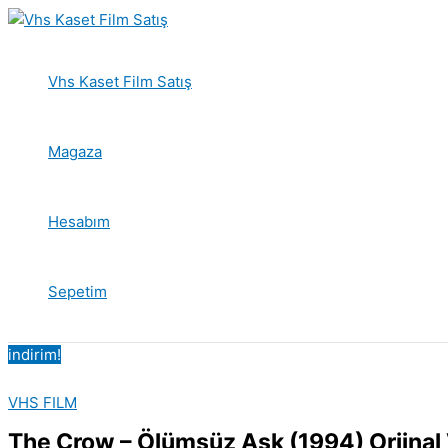
İçeriğe
atla
Vhs Kaset Film Satış
Magaza
Hesabım
Sepetim
indirim!
VHS FILM
The Crow – Ölümsüz Aşk (1994) Orjinal