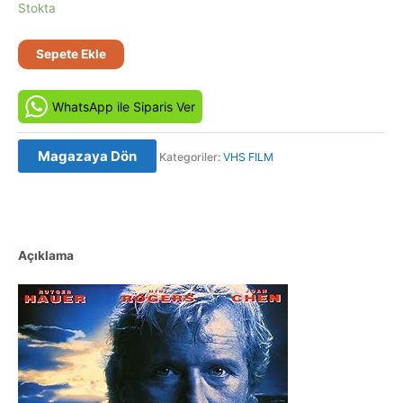
Stokta
Wedlock-
Sepete Ekle
Doruktaki
Sır
WhatsApp ile Siparis Ver
2
(1991)
Orjinal
Magazaya Dön
Kategoriler:
VHS FILM
Vhs
Kaset
Film
adet
Açıklama