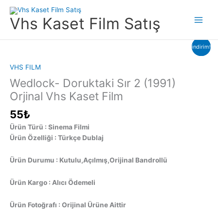
İçeriğe
atla
Vhs Kaset Film Satış
Main
Menu
indirim!
indirim!
indirim!
VHS FILM
Wedlock- Doruktaki Sır 2 (1991)
Orjinal Vhs Kaset Film
55
₺
Ürün Türü : Sinema Filmi
Ürün Özelliği : Türkçe Dublaj
Ürün Durumu : Kutulu,Açılmış,Orijinal Bandrollü
Ürün Kargo : Alıcı Ödemeli
Ürün Fotoğrafı : Orijinal Ürüne Aittir