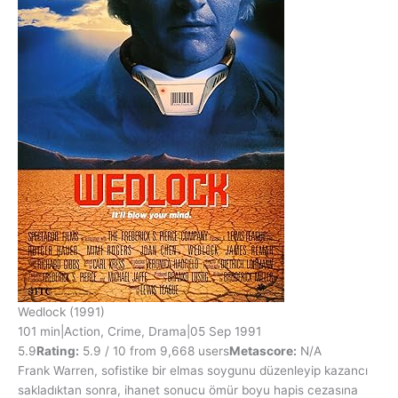
Wedlock
(1991)
101 min
|
Action, Crime, Drama
|
05 Sep 1991
5.9
Rating:
5.9 / 10 from 9,668 users
Metascore:
N/A
Frank Warren, sofistike bir elmas soygunu düzenleyip kazancı
sakladıktan sonra, ihanet sonucu ömür boyu hapis cezasına