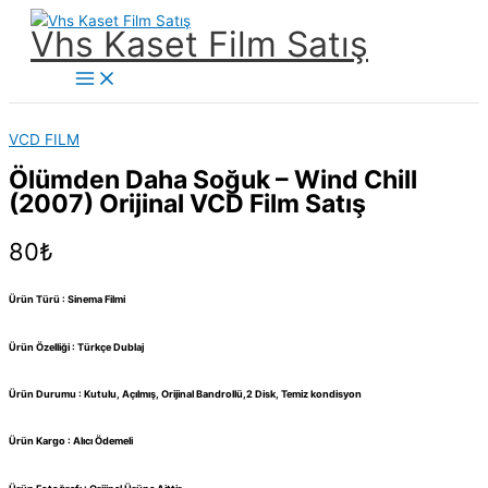
İçeriğe
Vhs Kaset Film Satış
atla
Main
Menu
VCD FILM
Ölümden Daha Soğuk – Wind Chill
(2007) Orijinal VCD Film Satış
80
₺
Ürün Türü : Sinema Filmi
Ürün Özelliği : Türkçe Dublaj
Ürün Durumu : Kutulu, Açılmış, Orijinal Bandrollü,2 Disk, Temiz kondisyon
Ürün Kargo : Alıcı Ödemeli