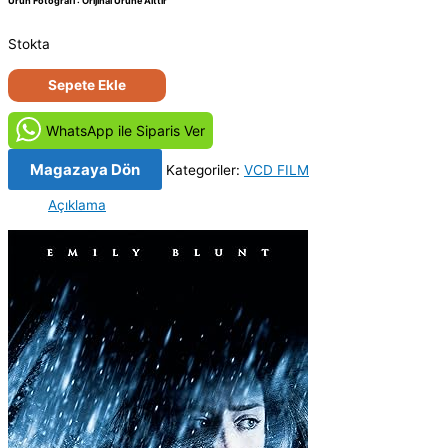
Ürün Fotoğrafı : Orijinal Ürüne Aittir
Stokta
Ölümden
Sepete Ekle
Daha
Soğuk
WhatsApp ile Siparis Ver
-
Wind
Magazaya Dön
Kategoriler:
VCD FILM
Chill
Açıklama
(2007)
Orijinal
VCD
Film
Satış
adet