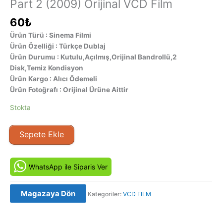
Part 2 (2009) Orijinal VCD Film
60
₺
Ürün Türü : Sinema Filmi
Ürün Özelliği : Türkçe Dublaj
Ürün Durumu : Kutulu,Açılmış,Orijinal Bandrollü,2
Disk,Temiz Kondisyon
Ürün Kargo : Alıcı Ödemeli
Ürün Fotoğrafı : Orijinal Ürüne Aittir
Stokta
Cehenneme
Sepete Ekle
2
Adım
-
WhatsApp ile Siparis Ver
The
Descent:
Magazaya Dön
Kategoriler:
VCD FILM
Part
2
(2009)