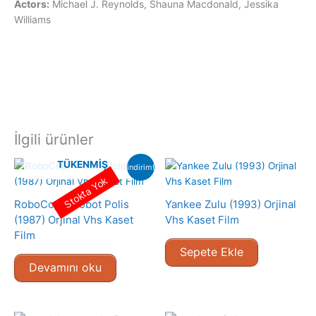
Actors:
Michael J. Reynolds, Shauna Macdonald, Jessika
Williams
İlgili ürünler
TÜKENMIŞ
indirim!
Stokta Yok
RoboCop – Robot Polis
Yankee Zulu (1993) Orjinal
(1987) Orjinal Vhs Kaset
Vhs Kaset Film
Film
Sepete Ekle
Devamını oku