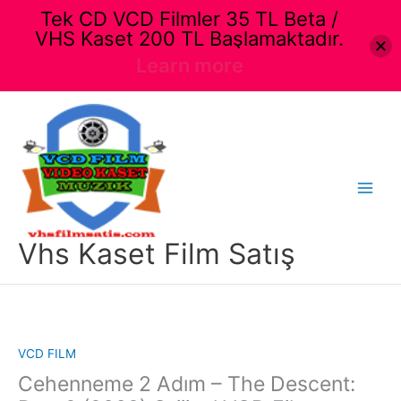
Tek CD VCD Filmler 35 TL Beta /
VHS Kaset 200 TL Başlamaktadır.
Learn more
İçeriğe
atla
Main
Menu
Vhs Kaset Film Satış
VCD FILM
Cehenneme 2 Adım – The Descent: