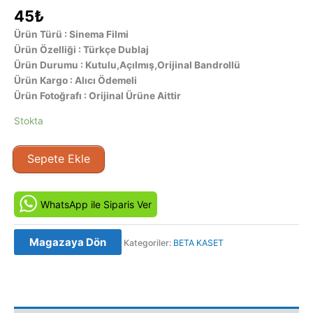
45
₺
Ürün Türü : Sinema Filmi
Ürün Özelliği : Türkçe Dublaj
Ürün Durumu : Kutulu,Açılmış,Orijinal Bandrollü
Ürün Kargo : Alıcı Ödemeli
Ürün Fotoğrafı : Orijinal Ürüne Aittir
Stokta
Demir
Sepete Ekle
Adam
-
Bu
WhatsApp ile Siparis Ver
ju
(1991)
Magazaya Dön
Kategoriler:
BETA KASET
Orijinal
Beta
Kaset
Film
adet