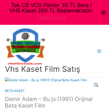
Tek CD VCD Filmler 35 TL Beta /
VHS Kaset 200 TL Başlamaktadır.
Learn more
İçeriğe
atla
Main
Menu
Vhs Kaset Film Satış
BETA KASET
Demir Adam – Bu ju (1991) Orijinal
Beta Kaset Film