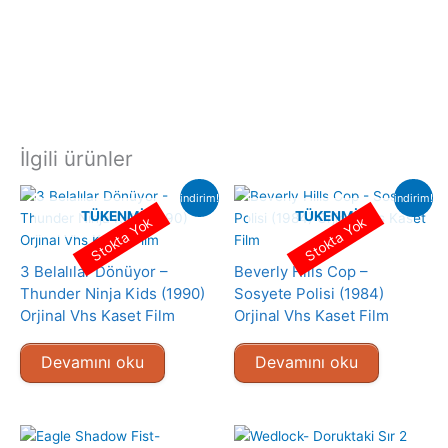
İlgili ürünler
indirim!
indirim!
TÜKENMIŞ
TÜKENMIŞ
Stokta Yok
Stokta Yok
3 Belalılar Dönüyor –
Beverly Hills Cop –
Thunder Ninja Kids (1990)
Sosyete Polisi (1984)
Orjinal Vhs Kaset Film
Orjinal Vhs Kaset Film
Devamını oku
Devamını oku