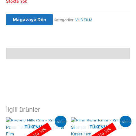
Stokta Yok
Magazaya Dön
Kategoriler:
VHS FILM
Açıklama
İlgili ürünler
indirim!
indirim!
TÜKENMIŞ
TÜKENMIŞ
Stokta Yok
Stokta Yok