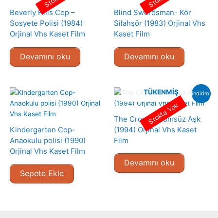
Beverly Hills Cop –
Blind Swordsman- Kör
Sosyete Polisi (1984)
Silahşör (1983) Orjinal Vhs
Orjinal Vhs Kaset Film
Kaset Film
Devamını oku
Devamını oku
TÜKENMIŞ
indirim!
Stokta Yok
The Crow – Ölümsüz Aşk
Kindergarten Cop-
(1994) Orjinal Vhs Kaset
Anaokulu polisi (1990)
Film
Orjinal Vhs Kaset Film
Devamını oku
Sepete Ekle