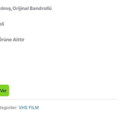
lmış,Orijinal Bandrollü
li
Ürüne Aittir
 Ver
tegoriler:
VHS FILM