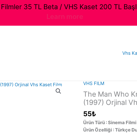
ilmler 35 TL Beta / VHS Kaset 200 TL Başl
Learn more
Vhs Ka
VHS FILM
The Man Who Kne
(1997) Orjinal V
55
₺
Ürün Türü : Sinema Filmi
Ürün Özelliği : Türkçe D