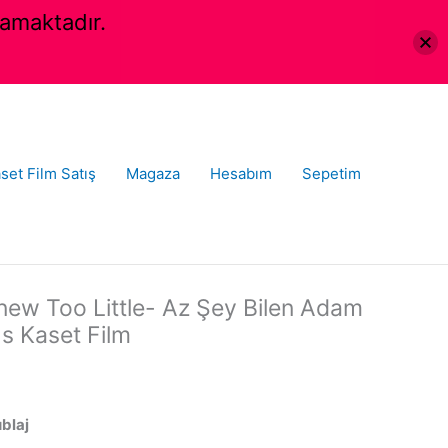
amaktadır.
set Film Satış
Magaza
Hesabım
Sepetim
w Too Little- Az Şey Bilen Adam
hs Kaset Film
ublaj