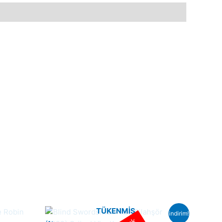
TÜKENMIŞ
indirim!