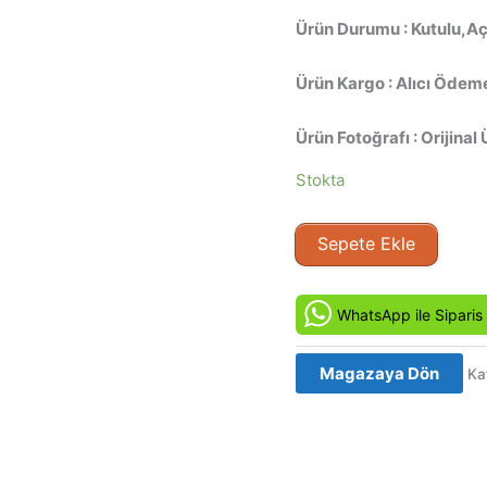
Ürün Durumu : Kutulu,Açı
Ürün Kargo : Alıcı Ödeme
Ürün Fotoğrafı : Orijinal 
Stokta
The
Sepete Ekle
Man
Who
Knew
WhatsApp ile Siparis
Too
Little-
Magazaya Dön
Ka
Az
Şey
Bilen
Adam