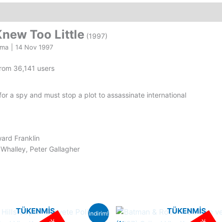
(1997)
Orjinal
Vhs
new Too Little
(1997)
Kaset
ama
|
14 Nov 1997
Film
adet
from 36,141 users
for a spy and must stop a plot to assassinate international
ard Franklin
 Whalley, Peter Gallagher
TÜKENMIŞ
TÜKENMIŞ
indirim!