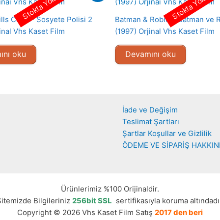
Stokta Yok
Stokta Yok
lls Cop II- Sosyete Polisi 2
Batman & Robin – Batman ve 
inal Vhs Kaset Film
(1997) Orjinal Vhs Kaset Film
ını oku
Devamını oku
İade ve Değişim
Teslimat Şartları
Şartlar Koşullar ve Gizlilik
ÖDEME VE SİPARİŞ HAKKI
Ürünlerimiz %100 Orijinaldir.
itemizde Bilgileriniz
256bit SSL
sertifikasıyla koruma altındadı
Copyright © 2026 Vhs Kaset Film Satış
2017 den beri