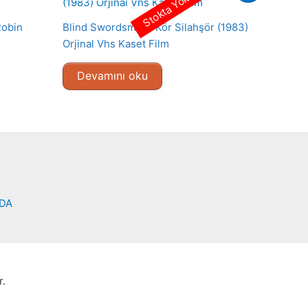
Stokta Yok
Robin
Blind Swordsman- Kör Silahşör (1983)
Orjinal Vhs Kaset Film
Devamını oku
NDA
r.