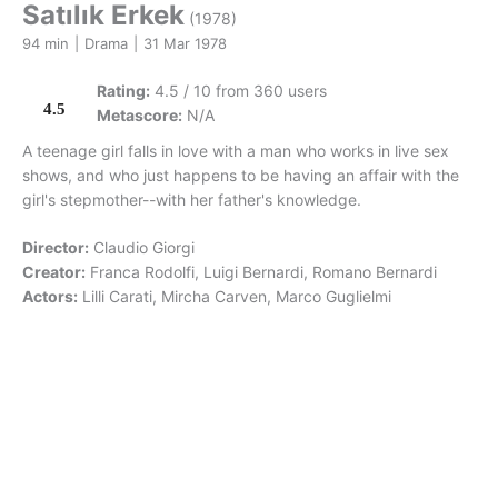
Satılık Erkek
(1978)
94 min
|
Drama
|
31 Mar 1978
Rating:
4.5 / 10 from 360 users
4.5
Metascore:
N/A
A teenage girl falls in love with a man who works in live sex
shows, and who just happens to be having an affair with the
girl's stepmother--with her father's knowledge.
Director:
Claudio Giorgi
Creator:
Franca Rodolfi, Luigi Bernardi, Romano Bernardi
Actors:
Lilli Carati, Mircha Carven, Marco Guglielmi