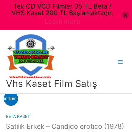
Tek CD VCD Filmler 35 TL Beta /
VHS Kaset 200 TL Başlamaktadır.
Learn more
İçeriğe
atla
Main
Menu
Vhs Kaset Film Satış
indirim!
BETA KASET
Satılık Erkek – Candido erotico (1978)