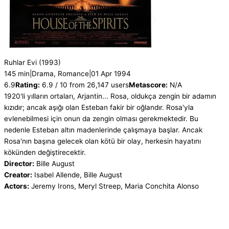
Ruhlar Evi
(1993)
145 min
|
Drama, Romance
|
01 Apr 1994
6.9
Rating:
6.9 / 10 from 26,147 users
Metascore:
N/A
1920'li yılların ortaları, Arjantin... Rosa, oldukça zengin bir adamın
kızıdır; ancak aşığı olan Esteban fakir bir oğlandır. Rosa'yla
evlenebilmesi için onun da zengin olması gerekmektedir. Bu
nedenle Esteban altın madenlerinde çalışmaya başlar. Ancak
Rosa'nın başına gelecek olan kötü bir olay, herkesin hayatını
kökünden değiştirecektir.
Director:
Bille August
Creator:
Isabel Allende, Bille August
Actors:
Jeremy Irons, Meryl Streep, Maria Conchita Alonso