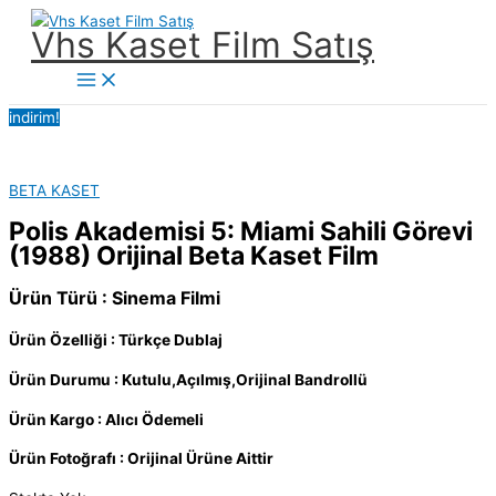
İçeriğe
Vhs Kaset Film Satış
atla
Main
Menu
indirim!
BETA KASET
Polis Akademisi 5: Miami Sahili Görevi
(1988) Orijinal Beta Kaset Film
Ürün Türü : Sinema Filmi
Ürün Özelliği : Türkçe Dublaj
Ürün Durumu : Kutulu,Açılmış,Orijinal Bandrollü
Ürün Kargo : Alıcı Ödemeli
Ürün Fotoğrafı : Orijinal Ürüne Aittir