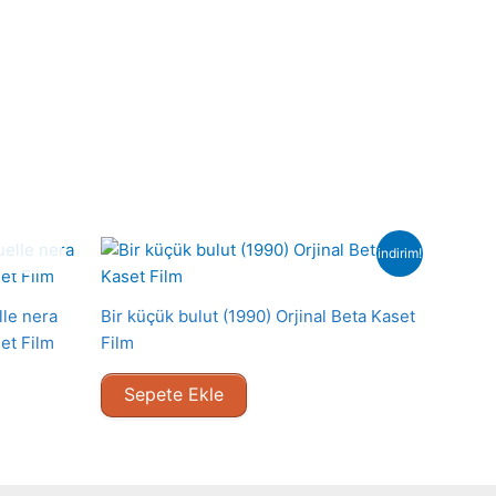
indirim!
lle nera
Bir küçük bulut (1990) Orjinal Beta Kaset
et Film
Film
Sepete Ekle