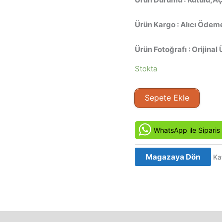
Ürün Kargo : Alıcı Ödeme
Ürün Fotoğrafı : Orijinal 
Stokta
Nostradamus
Sepete Ekle
(1994)
Orjinal
Beta
WhatsApp ile Siparis
Kaset
Film
Magazaya Dön
Ka
adet