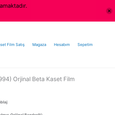
amaktadır.
set Film Satış
Magaza
Hesabım
Sepetim
94) Orjinal Beta Kaset Film
ublaj
lmış,Orijinal Bandrollü