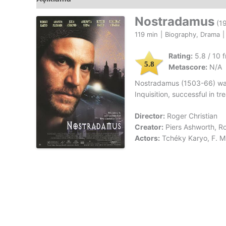
Nostradamus
(1
119 min
|
Biography, Drama
|
Rating:
5.8 / 10 
5.8
Metascore:
N/A
Nostradamus (1503-66) was 
Inquisition, successful in t
Director:
Roger Christian
Creator:
Piers Ashworth, Ro
Actors:
Tchéky Karyo, F. 