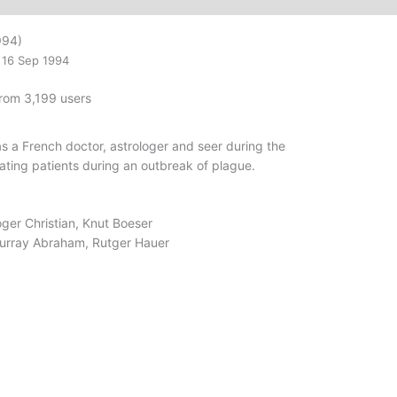
994)
16 Sep 1994
from 3,199 users
a French doctor, astrologer and seer during the
reating patients during an outbreak of plague.
ger Christian, Knut Boeser
Murray Abraham, Rutger Hauer