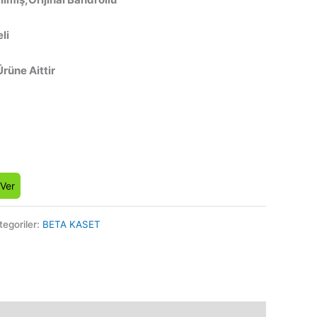
li
Ürüne Aittir
 Ver
tegoriler:
BETA KASET