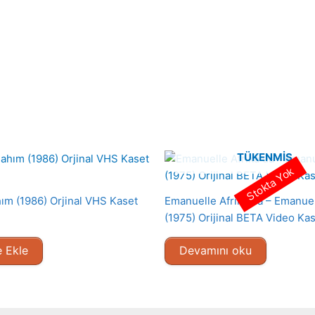
TÜKENMIŞ
Stokta Yok
hım (1986) Orjinal VHS Kaset
Emanuelle Afrika da – Emanue
(1975) Orijinal BETA Video Kas
 Ekle
Devamını oku