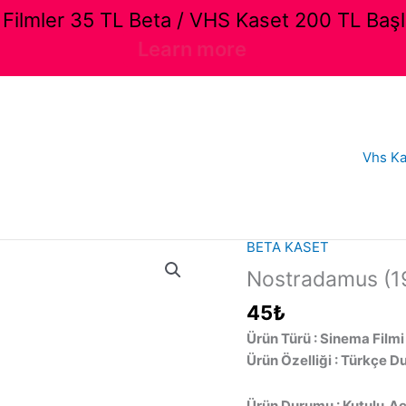
ilmler 35 TL Beta / VHS Kaset 200 TL Başl
Learn more
Vhs Ka
BETA KASET
Nostradamus (19
45
₺
Ürün Türü : Sinema Filmi
Ürün Özelliği : Türkçe D
Ürün Durumu : Kutulu,Açı