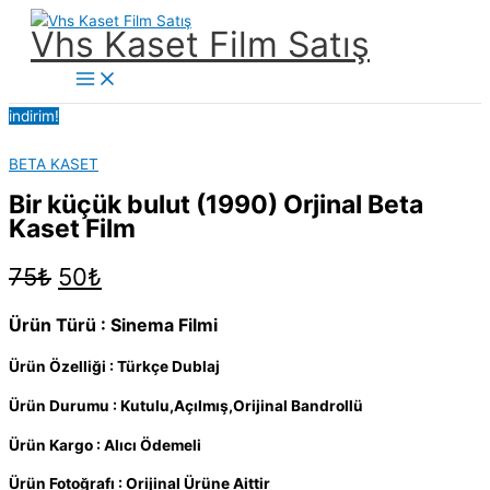
İçeriğe
Vhs Kaset Film Satış
atla
Main
Menu
indirim!
BETA KASET
Bir küçük bulut (1990) Orjinal Beta
Kaset Film
Orijinal
Şu
75
₺
50
₺
fiyat:
andaki
75₺.
fiyat:
Ürün Türü : Sinema Filmi
50₺.
Ürün Özelliği : Türkçe Dublaj
Ürün Durumu : Kutulu,Açılmış,Orijinal Bandrollü
Ürün Kargo : Alıcı Ödemeli
Ürün Fotoğrafı : Orijinal Ürüne Aittir