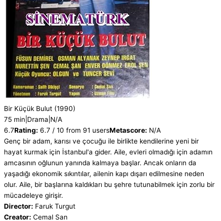
Bir Küçük Bulut
(1990)
75 min
|
Drama
|
N/A
6.7
Rating:
6.7 / 10 from 91 users
Metascore:
N/A
Genç bir adam, karısı ve çocuğu ile birlikte kendilerine yeni bir
hayat kurmak için İstanbul'a gider. Aile, evleri olmadığı için adamın
amcasının oğlunun yanında kalmaya başlar. Ancak onların da
yaşadığı ekonomik sıkıntılar, ailenin kapı dışarı edilmesine neden
olur. Aile, bir başlarına kaldıkları bu şehre tutunabilmek için zorlu bir
mücadeleye girişir.
Director:
Faruk Turgut
Creator:
Cemal San