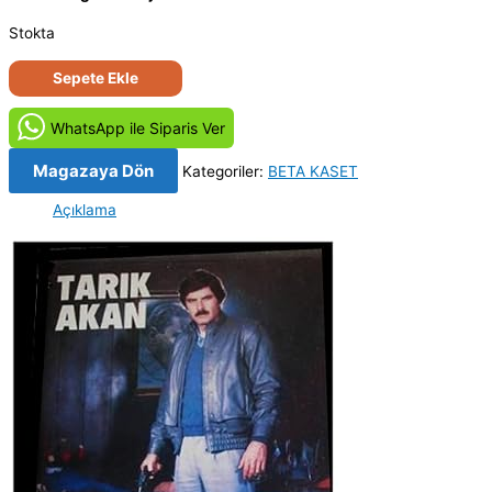
Stokta
Bir
Sepete Ekle
küçük
bulut
WhatsApp ile Siparis Ver
(1990)
Orjinal
Magazaya Dön
Kategoriler:
BETA KASET
Beta
Açıklama
Kaset
Film
adet