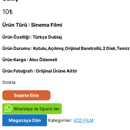
10
₺
Ürün Türü : Sinema Filmi
Ürün Özelliği : Türkçe Dublaj
Ürün Durumu : Kutulu,Açılmış,Orijinal Bandrollü,2 Disk,Tem
Ürün Kargo : Alıcı Ödemeli
Ürün Fotoğrafı : Oriijinal Ürüne Aittir
Stokta
Krallık
Sepete Ekle
-
The
WhatsApp ile Siparis Ver
Kingdom
Magazaya Dön
Kategoriler:
VCD FILM
(2007)
Orijinal