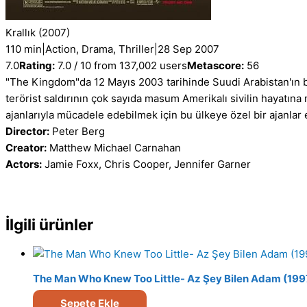
Krallık
(2007)
110 min
|
Action, Drama, Thriller
|
28 Sep 2007
7.0
Rating:
7.0 / 10 from 137,002 users
Metascore:
56
"The Kingdom"da 12 Mayıs 2003 tarihinde Suudi Arabistan'ın b
terörist saldırının çok sayıda masum Amerikalı sivilin hayatına 
ajanlarıyla mücadele edebilmek için bu ülkeye özel bir ajanlar e
Director:
Peter Berg
Creator:
Matthew Michael Carnahan
Actors:
Jamie Foxx, Chris Cooper, Jennifer Garner
İlgili ürünler
The Man Who Knew Too Little- Az Şey Bilen Adam (1997
Sepete Ekle