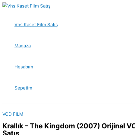
İçeriğe
atla
Vhs Kaset Film Satış
Magaza
Hesabım
Sepetim
VCD FILM
Krallık – The Kingdom (2007) Orijinal V
Satış