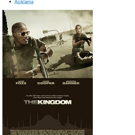
Açıklama
VCD
Film
Satış
adet