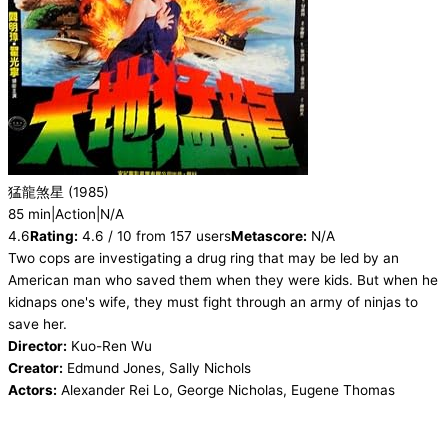
猛龍煞星
(1985)
85 min
|
Action
|
N/A
4.6
Rating:
4.6 / 10 from 157 users
Metascore:
N/A
Two cops are investigating a drug ring that may be led by an
American man who saved them when they were kids. But when he
kidnaps one's wife, they must fight through an army of ninjas to
save her.
Director:
Kuo-Ren Wu
Creator:
Edmund Jones, Sally Nichols
Actors:
Alexander Rei Lo, George Nicholas, Eugene Thomas