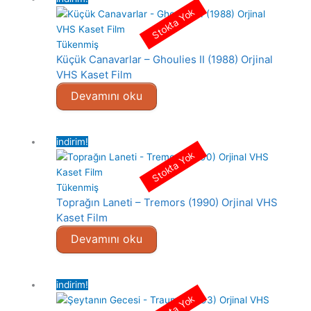
Stokta Yok
Tükenmiş
Küçük Canavarlar – Ghoulies II (1988) Orjinal
VHS Kaset Film
Devamını oku
indirim!
Stokta Yok
Tükenmiş
Toprağın Laneti – Tremors (1990) Orjinal VHS
Kaset Film
Devamını oku
indirim!
Stokta Yok