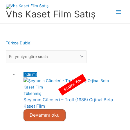
İçeriğe
atla
Vhs Kaset Film Satış
Main
Men
Türkçe Dublaj
indirim!
Stokta Yok
Tükenmiş
Şeytanın Cüceleri – Troll (1986) Orjinal Beta
Kaset Film
Devamını oku