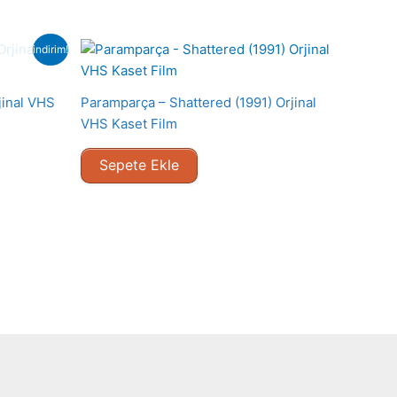
indirim!
jinal VHS
Paramparça – Shattered (1991) Orjinal
VHS Kaset Film
Sepete Ekle