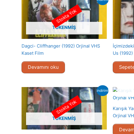
Stokta Yok
TÜKENMIŞ
Dagci- Cliffhanger (1992) Orjinal VHS
İçimizdek
Kaset Film
Us (1992)
Devamını oku
Sepete
indirim!
Stokta Yok
Karışık Y
Orjinal V
TÜKENMIŞ
Devam