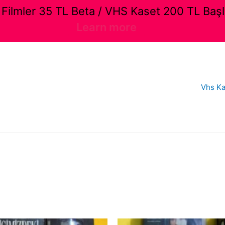
ilmler 35 TL Beta / VHS Kaset 200 TL Başl
Learn more
Vhs Ka