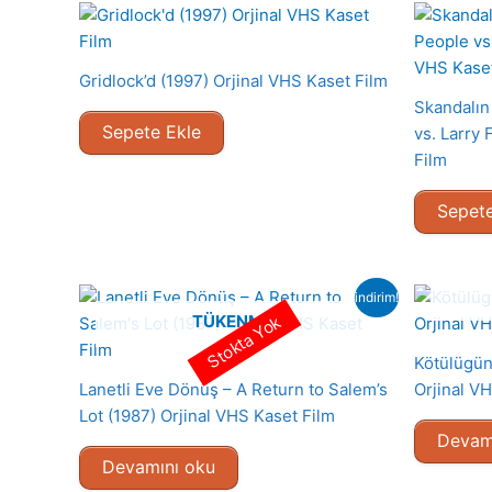
Gridlock’d (1997) Orjinal VHS Kaset Film
Skandalın
Sepete Ekle
vs. Larry 
Film
Sepete
indirim!
TÜKENMIŞ
Stokta Yok
Kötülügün
Lanetli Eve Dönüş – A Return to Salem’s
Orjinal V
Lot (1987) Orjinal VHS Kaset Film
Devam
Devamını oku