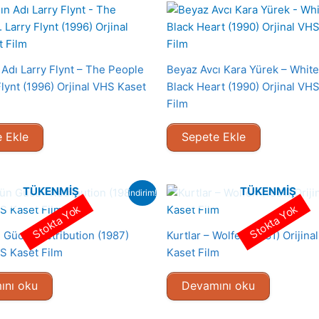
 Adı Larry Flynt – The People
Beyaz Avcı Kara Yürek – Whit
Flynt (1996) Orjinal VHS Kaset
Black Heart (1990) Orjinal VH
Film
 Ekle
Sepete Ekle
TÜKENMIŞ
TÜKENMIŞ
indirim!
Stokta Yok
Stokta Yok
 Gücü– Retribution (1987)
Kurtlar – Wolfen (1981) Orijina
HS Kaset Film
Kaset Film
ını oku
Devamını oku