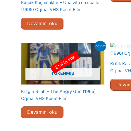
Küçük Kaçamaklar – Una vita da sballo
(1995) Orjinal VHS Kaset Film
Devamını oku
indirim!
Stokta Yok
Kritik Kar
Orjinal V
TÜKENMIŞ
Devam
Kızgın Silah – The Angry Gun (1965)
Orjinal VHS Kaset Film
Devamını oku