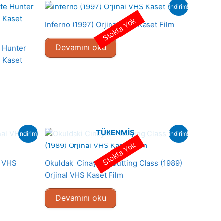
indirim!
Stokta Yok
Inferno (1997) Orjinal VHS Kaset Film
Devamını oku
e Hunter
S Kaset
TÜKENMIŞ
indirim!
indirim!
Stokta Yok
l VHS
Okuldaki Cinayet – Cutting Class (1989)
Orjinal VHS Kaset Film
Devamını oku