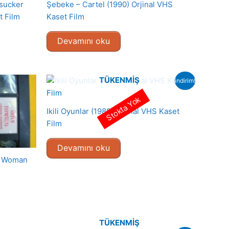
dsucker
Şebeke – Cartel (1990) Orjinal VHS
t Film
Kaset Film
Devamını oku
TÜKENMIŞ
indirim!
Stokta Yok
Ikili Oyunlar (1989) Orjinal VHS Kaset
Film
Devamını oku
us Woman
TÜKENMIŞ