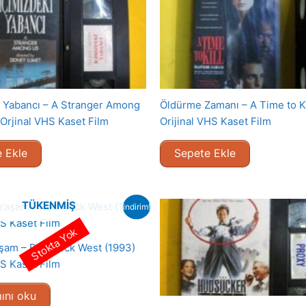
i Yabancı – A Stranger Among
Öldürme Zamanı – A Time to Ki
 Orjinal VHS Kaset Film
Orijinal VHS Kaset Film
 Ekle
Sepete Ekle
TÜKENMIŞ
indirim!
Stokta Yok
aşam – Red Rock West (1993)
HS Kaset Film
ını oku