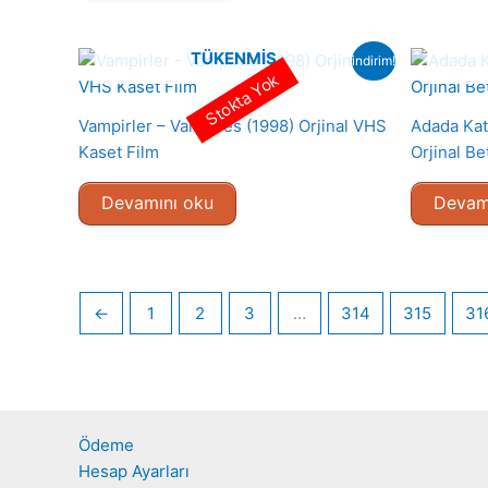
TÜKENMIŞ
indirim!
Stokta Yok
Vampirler – Vampires (1998) Orjinal VHS
Adada Kat
Kaset Film
Orjinal Be
Devamını oku
Devam
←
1
2
3
…
314
315
31
Ödeme
Hesap Ayarları