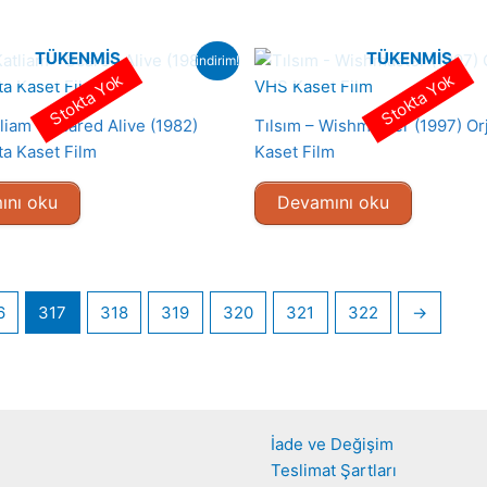
TÜKENMIŞ
TÜKENMIŞ
indirim!
Stokta Yok
Stokta Yok
liam – Scared Alive (1982)
Tılsım – Wishmaster (1997) Or
ta Kaset Film
Kaset Film
ını oku
Devamını oku
6
317
318
319
320
321
322
→
İade ve Değişim
Teslimat Şartları