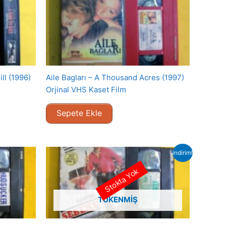
ll (1996)
Aile Bagları – A Thousand Acres (1997)
Orjinal VHS Kaset Film
Sepete Ekle
indirim!
Stokta Yok
TÜKENMIŞ