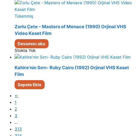
Tükenmiş
Zorlu Çete – Masters of Menace (1990) Orjinal VHS
Video Kaset Film
Devamını oku
Stokta Yok
Kahire’nin Sırrı- Ruby Cairo (1992) Orjinal VHS Kaset
Film
Sepete Ekle
←
1
2
3
…
313
314