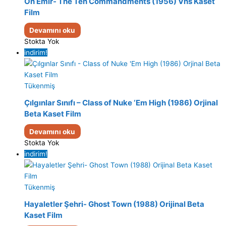
On Emir- The Ten Commandments (1956) Vhs Kaset
Film
Devamını oku
Stokta Yok
indirim!
Tükenmiş
Çılgınlar Sınıfı – Class of Nuke ‘Em High (1986) Orjinal
Beta Kaset Film
Devamını oku
Stokta Yok
indirim!
Tükenmiş
Hayaletler Şehri- Ghost Town (1988) Orijinal Beta
Kaset Film