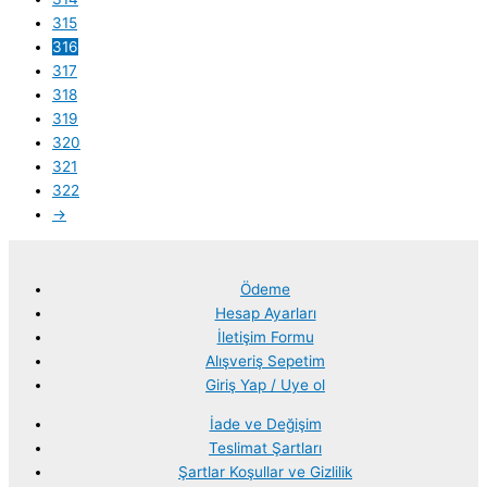
315
316
317
318
319
320
321
322
→
Ödeme
Hesap Ayarları
İletişim Formu
Alışveriş Sepetim
Giriş Yap / Uye ol
İade ve Değişim
Teslimat Şartları
Şartlar Koşullar ve Gizlilik