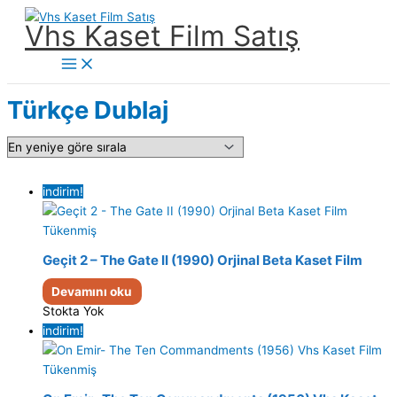
İçeriğe
Vhs Kaset Film Satış
atla
Main
Menu
Türkçe Dublaj
indirim!
Tükenmiş
Geçit 2 – The Gate II (1990) Orjinal Beta Kaset Film
Devamını oku
Stokta Yok
indirim!
Tükenmiş