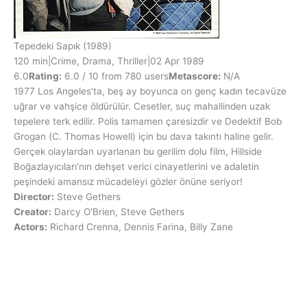
Tepedeki Sapık
(1989)
120 min
|
Crime, Drama, Thriller
|
02 Apr 1989
6.0
Rating:
6.0 / 10 from 780 users
Metascore:
N/A
1977 Los Angeles’ta, beş ay boyunca on genç kadın tecavüze
uğrar ve vahşice öldürülür. Cesetler, suç mahallinden uzak
tepelere terk edilir. Polis tamamen çaresizdir ve Dedektif Bob
Grogan (C. Thomas Howell) için bu dava takıntı haline gelir.
Gerçek olaylardan uyarlanan bu gerilim dolu film, Hillside
Boğazlayıcıları’nın dehşet verici cinayetlerini ve adaletin
peşindeki amansız mücadeleyi gözler önüne seriyor!
Director:
Steve Gethers
Creator:
Darcy O'Brien, Steve Gethers
Actors:
Richard Crenna, Dennis Farina, Billy Zane