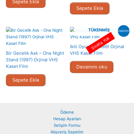
Sepete Ekle
Sepete Ekle
TÜKENMIŞ
indirim!
Stokta Yok
Ikili Oyunlar (1989) Orjinal
Bir Gecelik Ask – One Night
VHS Kaset Film
Stand (1997) Orjinal VHS
Kaset Film
Devamını oku
Sepete Ekle
Ödeme
Hesap Ayarları
İletişim Formu
Alışveriş Sepetim