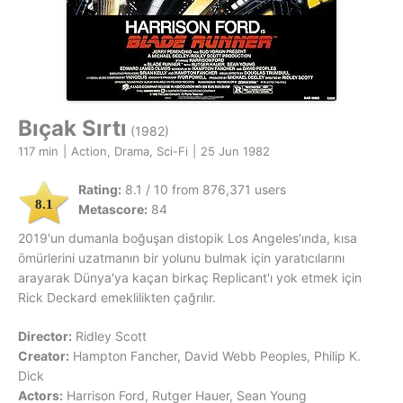
Bıçak Sırtı
(1982)
117 min
|
Action, Drama, Sci-Fi
|
25 Jun 1982
Rating:
8.1 / 10 from 876,371 users
8.1
Metascore:
84
2019'un dumanla boğuşan distopik Los Angeles'ında, kısa
ömürlerini uzatmanın bir yolunu bulmak için yaratıcılarını
arayarak Dünya'ya kaçan birkaç Replicant'ı yok etmek için
Rick Deckard emeklilikten çağrılır.
Director:
Ridley Scott
Creator:
Hampton Fancher, David Webb Peoples, Philip K.
Dick
Actors:
Harrison Ford, Rutger Hauer, Sean Young