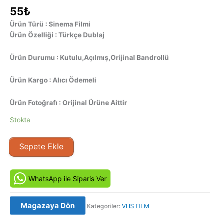
55
₺
Ürün Türü : Sinema Filmi
Ürün Özelliği : Türkçe Dublaj
Ürün Durumu : Kutulu,Açılmış,Orijinal Bandrollü
Ürün Kargo : Alıcı Ödemeli
Ürün Fotoğrafı : Orijinal Ürüne Aittir
Stokta
Mississippi
Sepete Ekle
Masala
(1991)
Orjinal
WhatsApp ile Siparis Ver
VHS
Kaset
Magazaya Dön
Kategoriler:
VHS FILM
Film
adet