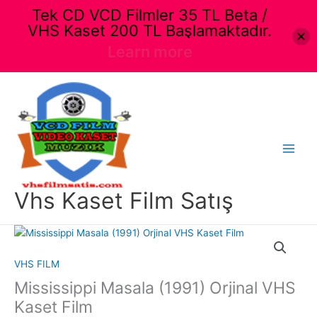
Tek CD VCD Filmler 35 TL Beta /
VHS Kaset 200 TL Başlamaktadır.
Learn more
İçeriğe
atla
Main
Menu
Vhs Kaset Film Satış
VHS FILM
Mississippi Masala (1991) Orjinal VHS
Kaset Film