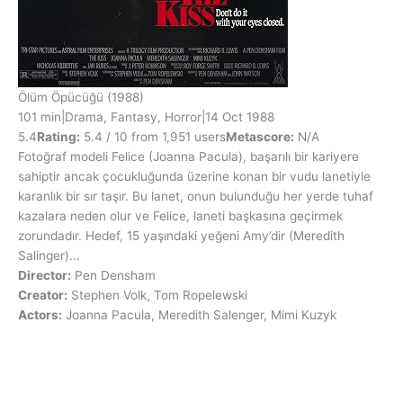
Ölüm Öpücüğü
(1988)
101 min
|
Drama, Fantasy, Horror
|
14 Oct 1988
5.4
Rating:
5.4 / 10 from 1,951 users
Metascore:
N/A
Fotoğraf modeli Felice (Joanna Pacula), başarılı bir kariyere
sahiptir ancak çocukluğunda üzerine konan bir vudu lanetiyle
karanlık bir sır taşır. Bu lanet, onun bulunduğu her yerde tuhaf
kazalara neden olur ve Felice, laneti başkasına geçirmek
zorundadır. Hedef, 15 yaşındaki yeğeni Amy’dir (Meredith
Salinger)...
Director:
Pen Densham
Creator:
Stephen Volk, Tom Ropelewski
Actors:
Joanna Pacula, Meredith Salenger, Mimi Kuzyk