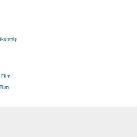
ükenmiş
Film