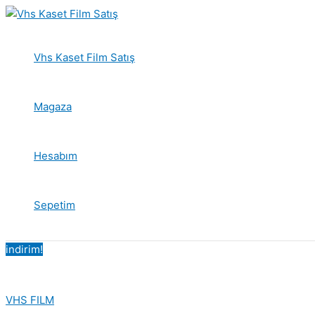
İçeriğe
atla
Vhs Kaset Film Satış
Magaza
Hesabım
Sepetim
indirim!
VHS FILM