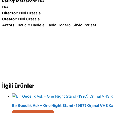
Rating:
Metascore:
N/A
N/A
Director:
Ninì Grassia
Creator:
Ninì Grassia
Actors:
Claudio Daniele, Tania Oggero, Silvio Pariset
İlgili ürünler
Bir Gecelik Ask – One Night Stand (1997) Orjinal VHS K