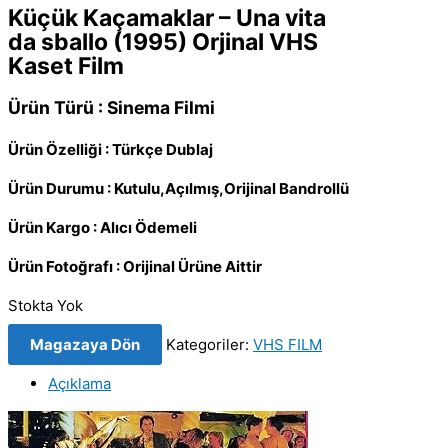
Küçük Kaçamaklar – Una vita
da sballo (1995) Orjinal VHS
Kaset Film
Ürün Türü : Sinema Filmi
Ürün Özelliği : Türkçe Dublaj
Ürün Durumu : Kutulu,Açılmış,Orijinal Bandrollü
Ürün Kargo : Alıcı Ödemeli
Ürün Fotoğrafı : Orijinal Ürüne Aittir
Stokta Yok
Magazaya Dön
Kategoriler:
VHS FILM
Açıklama