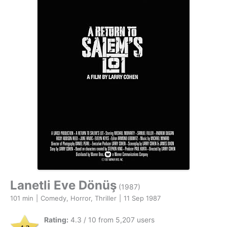
Lanetli Eve Dönüş
(1987)
101 min
|
Comedy, Horror, Thriller
|
11 Sep 1987
Rating:
4.3 / 10 from 5,207 users