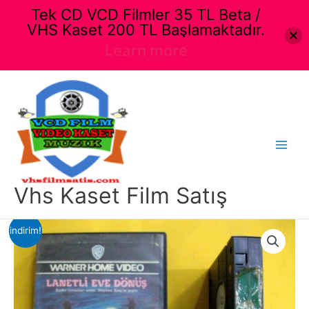
Tek CD VCD Filmler 35 TL Beta /
VHS Kaset 200 TL Başlamaktadır.
Learn more
İçeriğe
atla
Main
Menu
Vhs Kaset Film Satış
indirim!