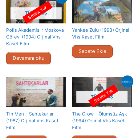
Stokta Yok
TÜKENMIŞ
Polis Akademisi : Moskova
Yankee Zulu (1993) Orjinal
Görevi (1994) Orjinal Vhs
Vhs Kaset Film
Kaset Film
Sepete Ekle
Devamını oku
indirim!
Stokta Yok
TÜKENMIŞ
Tin Men – Sahtekarlar
The Crow – Ölümsüz Aşk
(1987) Orjinal Vhs Kaset
(1994) Orjinal Vhs Kaset
Film
Film