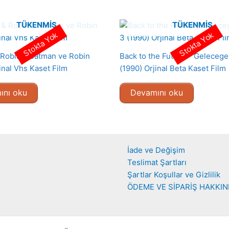
TÜKENMIŞ
TÜKENMIŞ
Stokta Yok
Stokta Yok
Robin – Batman ve Robin
Back to the Future – Geleceg
inal Vhs Kaset Film
(1990) Orjinal Beta Kaset Film
ını oku
Devamını oku
İade ve Değişim
Teslimat Şartları
Şartlar Koşullar ve Gizlilik
ÖDEME VE SİPARİŞ HAKKI