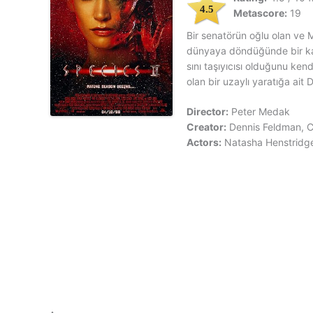
4.5
Metascore:
19
Bir senatörün oğlu olan ve 
dünyaya döndüğünde bir kah
sını taşıyıcısı olduğunu ke
olan bir uzaylı yaratığa ait
Director:
Peter Medak
Creator:
Dennis Feldman, C
Actors:
Natasha Henstridg