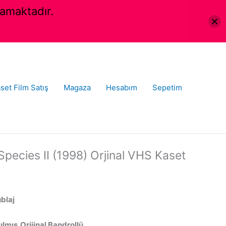
amaktadır.
set Film Satış
Magaza
Hesabım
Sepetim
 Species II (1998) Orjinal VHS Kaset
ublaj
lmış,Orijinal Bandrollü