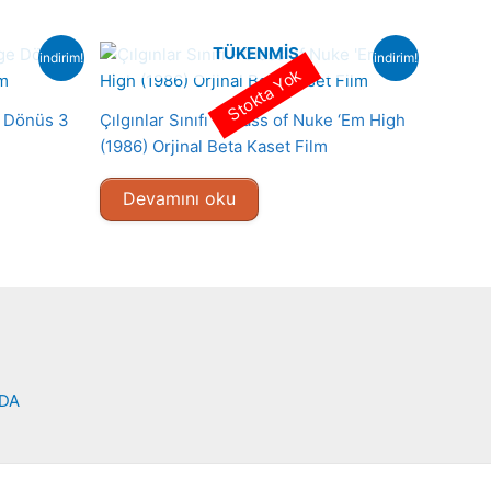
TÜKENMIŞ
indirim!
indirim!
Stokta Yok
e Dönüs 3
Çılgınlar Sınıfı – Class of Nuke ‘Em High
(1986) Orjinal Beta Kaset Film
Devamını oku
NDA