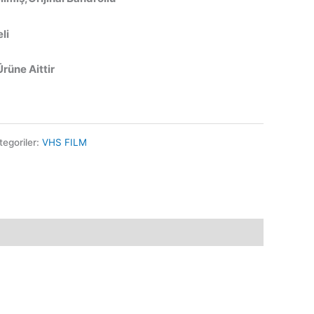
li
Ürüne Aittir
tegoriler:
VHS FILM