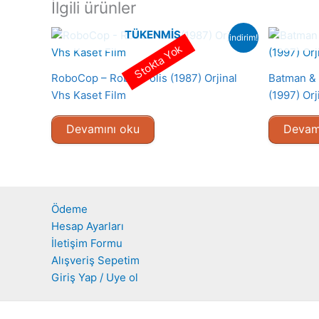
İlgili ürünler
TÜKENMIŞ
indirim!
Stokta Yok
RoboCop – Robot Polis (1987) Orjinal
Batman & 
Vhs Kaset Film
(1997) Orj
Devamını oku
Devam
Ödeme
Hesap Ayarları
İletişim Formu
Alışveriş Sepetim
Giriş Yap / Uye ol