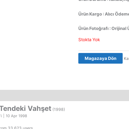
Ürün Kargo : Alıcı Ödeme
Ürün Fotoğrafı : Orijinal 
Stokta Yok
Magazaya Dön
Ka
: Tendeki Vahşet
(1998)
Fi
|
10 Apr 1998
from 33,623 users