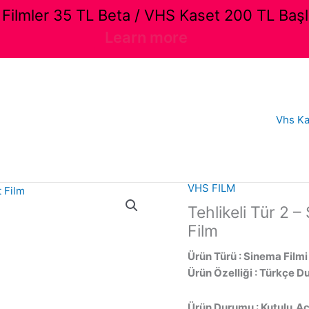
ilmler 35 TL Beta / VHS Kaset 200 TL Başl
Learn more
Vhs Ka
VHS FILM
Tehlikeli Tür 2 –
Film
Ürün Türü : Sinema Filmi
Ürün Özelliği : Türkçe D
Ürün Durumu : Kutulu,Açı