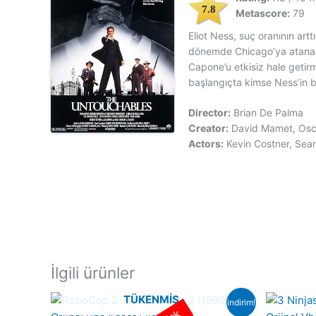
7.8
Metascore:
79
Eliot Ness, suç oranının artt
dönemde Chicago’ya atanan b
Capone’u etkisiz hale getir
başlangıçta kimse Ness’in b
Director:
Brian De Palma
Creator:
David Mamet, Osca
Actors:
Kevin Costner, Sea
İlgili ürünler
TÜKENMIŞ
indirim!