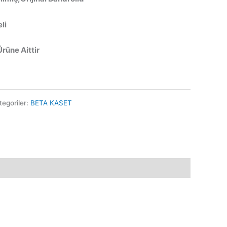
li
Ürüne Aittir
tegoriler:
BETA KASET