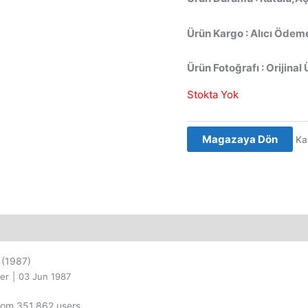
Ürün Kargo : Alıcı Ödeme
Ürün Fotoğrafı : Orijinal 
Stokta Yok
Magazaya Dön
Ka
(1987)
ler
|
03 Jun 1987
from 351,862 users