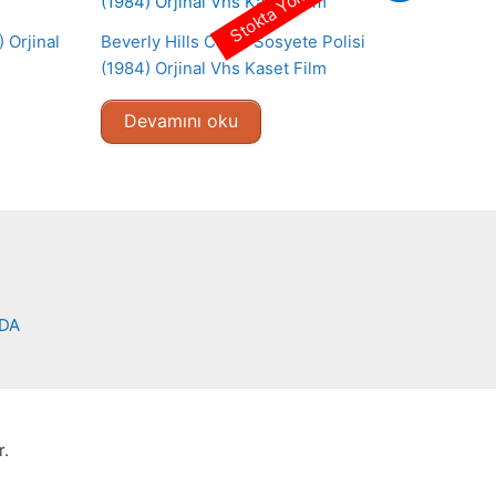
Stokta Yok
 Orjinal
Beverly Hills Cop – Sosyete Polisi
(1984) Orjinal Vhs Kaset Film
Devamını oku
NDA
r.