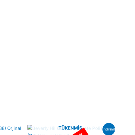
TÜKENMIŞ
indirim!