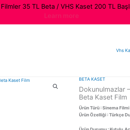
ilmler 35 TL Beta / VHS Kaset 200 TL Başl
Learn more
Vhs Ka
BETA KASET
Dokunulmazlar –
Beta Kaset Film
Ürün Türü : Sinema Filmi
Ürün Özelliği : Türkçe D
Ürün Durumu : Kutulu,Açı