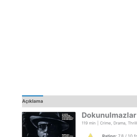
Açıklama
Dokunulmazlar
119 min
|
Crime, Drama, Thril
Rating:
7.8 / 10 