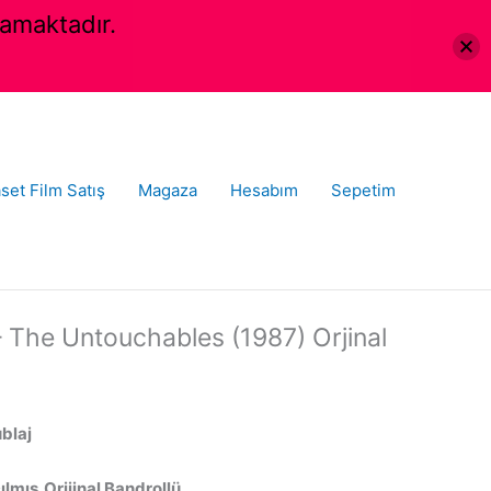
amaktadır.
set Film Satış
Magaza
Hesabım
Sepetim
 The Untouchables (1987) Orjinal
ublaj
lmış,Orijinal Bandrollü