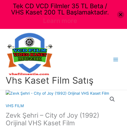
Tek CD VCD Filmler 35 TL Beta /
VHS Kaset 200 TL Başlamaktadır.
Learn more
İçeriğe
atla
Main
Menu
Vhs Kaset Film Satış
VHS FILM
Zevk Şehri – City of Joy (1992)
Orijinal VHS Kaset Film