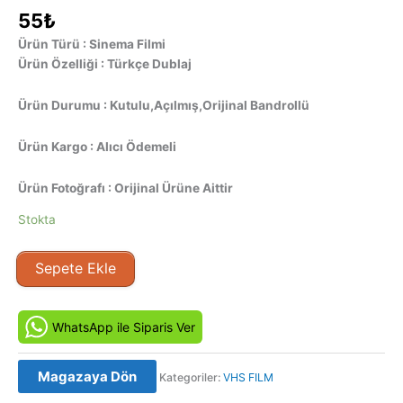
55
₺
Ürün Türü : Sinema Filmi
Ürün Özelliği : Türkçe Dublaj
Ürün Durumu : Kutulu,Açılmış,Orijinal Bandrollü
Ürün Kargo : Alıcı Ödemeli
Ürün Fotoğrafı : Orijinal Ürüne Aittir
Stokta
Zevk
Sepete Ekle
Şehri
-
City
WhatsApp ile Siparis Ver
of
Joy
Magazaya Dön
Kategoriler:
VHS FILM
(1992)
Orijinal