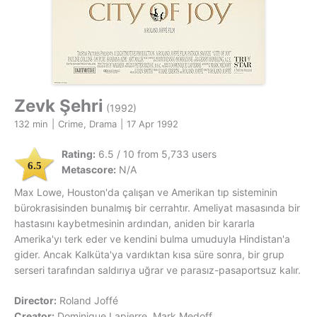
Zevk Şehri
(1992)
132 min
|
Crime, Drama
|
17 Apr 1992
Rating:
6.5 / 10 from 5,733 users
6.5
Metascore:
N/A
Max Lowe, Houston'da çalışan ve Amerikan tıp sisteminin
bürokrasisinden bunalmış bir cerrahtır. Ameliyat masasında bir
hastasını kaybetmesinin ardından, aniden bir kararla
Amerika'yı terk eder ve kendini bulma umuduyla Hindistan'a
gider. Ancak Kalküta'ya vardıktan kısa süre sonra, bir grup
serseri tarafından saldırıya uğrar ve parasız-pasaportsuz kalır.
Director:
Roland Joffé
Creator:
Dominique Lapierre, Mark Medoff