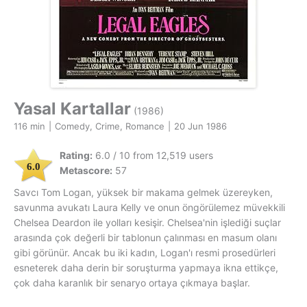
Yasal Kartallar
(1986)
116 min
|
Comedy, Crime, Romance
|
20 Jun 1986
Rating:
6.0 / 10 from 12,519 users
6.0
Metascore:
57
Savcı Tom Logan, yüksek bir makama gelmek üzereyken,
savunma avukatı Laura Kelly ve onun öngörülemez müvekkili
Chelsea Deardon ile yolları kesişir. Chelsea'nin işlediği suçlar
arasında çok değerli bir tablonun çalınması en masum olanı
gibi görünür. Ancak bu iki kadın, Logan'ı resmi prosedürleri
esneterek daha derin bir soruşturma yapmaya ikna ettikçe,
çok daha karanlık bir senaryo ortaya çıkmaya başlar.