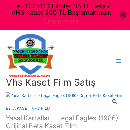
Tek CD VCD Filmler 35 TL Beta /
VHS Kaset 200 TL Başlamaktadır.
Learn more
İçeriğe
atla
Main
Menu
Vhs Kaset Film Satış
BETA KASET
,
VHS FILM
Yasal Kartallar – Legal Eagles (1986)
Orijinal Beta Kaset Film