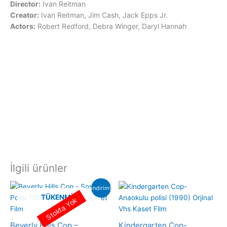
Director:
Ivan Reitman
Creator:
Ivan Reitman, Jim Cash, Jack Epps Jr.
Actors:
Robert Redford, Debra Winger, Daryl Hannah
İlgili ürünler
indirim!
TÜKENMIŞ
Stokta Yok
Beverly Hills Cop –
Kindergarten Cop-