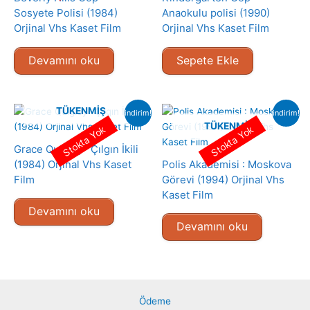
Sosyete Polisi (1984)
Anaokulu polisi (1990)
Orjinal Vhs Kaset Film
Orjinal Vhs Kaset Film
Devamını oku
Sepete Ekle
TÜKENMIŞ
indirim!
indirim!
TÜKENMIŞ
Stokta Yok
Stokta Yok
Grace Quigley- Çılgın İkili
(1984) Orjinal Vhs Kaset
Polis Akademisi : Moskova
Film
Görevi (1994) Orjinal Vhs
Kaset Film
Devamını oku
Devamını oku
Ödeme