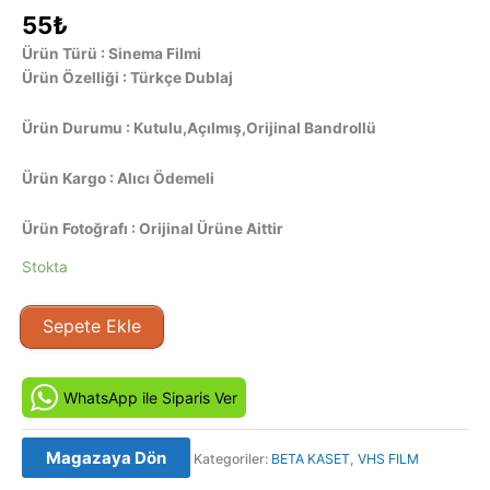
55
₺
Ürün Türü : Sinema Filmi
Ürün Özelliği : Türkçe Dublaj
Ürün Durumu : Kutulu,Açılmış,Orijinal Bandrollü
Ürün Kargo : Alıcı Ödemeli
Ürün Fotoğrafı : Orijinal Ürüne Aittir
Stokta
Yasal
Sepete Ekle
Kartallar
-
Legal
WhatsApp ile Siparis Ver
Eagles
(1986)
Magazaya Dön
Kategoriler:
BETA KASET
,
VHS FILM
Orijinal
Beta