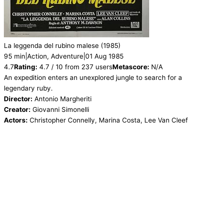
La leggenda del rubino malese
(1985)
95 min
|
Action, Adventure
|
01 Aug 1985
4.7
Rating:
4.7 / 10 from 237 users
Metascore:
N/A
An expedition enters an unexplored jungle to search for a
legendary ruby.
Director:
Antonio Margheriti
Creator:
Giovanni Simonelli
Actors:
Christopher Connelly, Marina Costa, Lee Van Cleef