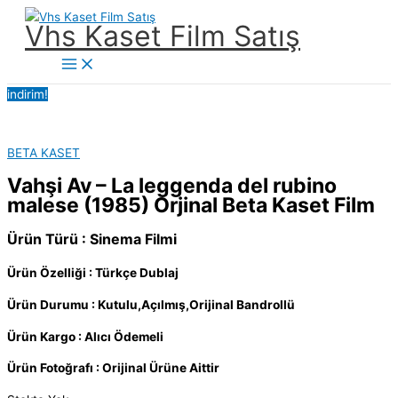
İçeriğe
Vhs Kaset Film Satış
atla
Main
Menu
indirim!
BETA KASET
Vahşi Av – La leggenda del rubino
malese (1985) Orjinal Beta Kaset Film
Ürün Türü : Sinema Filmi
Ürün Özelliği : Türkçe Dublaj
Ürün Durumu : Kutulu,Açılmış,Orijinal Bandrollü
Ürün Kargo : Alıcı Ödemeli
Ürün Fotoğrafı : Orijinal Ürüne Aittir