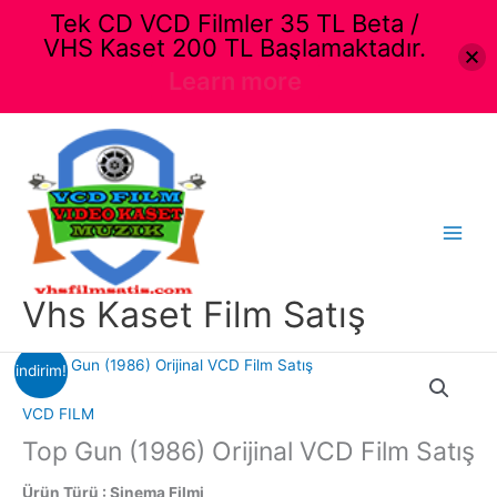
Tek CD VCD Filmler 35 TL Beta /
VHS Kaset 200 TL Başlamaktadır.
Learn more
İçeriğe
atla
Main
Menu
Vhs Kaset Film Satış
indirim!
VCD FILM
Top Gun (1986) Orijinal VCD Film Satış
Ürün Türü : Sinema Filmi