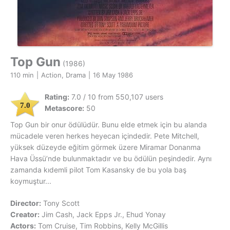
Top Gun
(1986)
110 min
|
Action, Drama
|
16 May 1986
Rating:
7.0 / 10 from 550,107 users
7.0
Metascore:
50
Top Gun bir onur ödülüdür. Bunu elde etmek için bu alanda
mücadele veren herkes heyecan içindedir. Pete Mitchell,
yüksek düzeyde eğitim görmek üzere Miramar Donanma
Hava Üssü’nde bulunmaktadır ve bu ödülün peşindedir. Aynı
zamanda kıdemli pilot Tom Kasansky de bu yola baş
koymuştur...
Director:
Tony Scott
Creator:
Jim Cash, Jack Epps Jr., Ehud Yonay
Actors:
Tom Cruise, Tim Robbins, Kelly McGillis