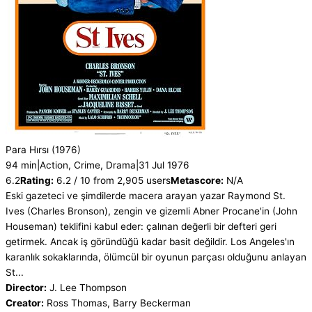
Para Hırsı
(1976)
94 min
|
Action, Crime, Drama
|
31 Jul 1976
6.2
Rating:
6.2 / 10 from 2,905 users
Metascore:
N/A
Eski gazeteci ve şimdilerde macera arayan yazar Raymond St.
Ives (Charles Bronson), zengin ve gizemli Abner Procane'in (John
Houseman) teklifini kabul eder: çalınan değerli bir defteri geri
getirmek. Ancak iş göründüğü kadar basit değildir. Los Angeles'ın
karanlık sokaklarında, ölümcül bir oyunun parçası olduğunu anlayan
St...
Director:
J. Lee Thompson
Creator:
Ross Thomas, Barry Beckerman