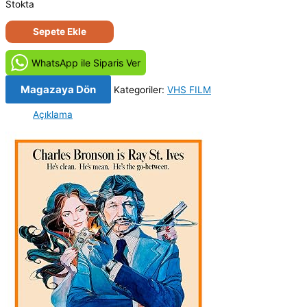
Stokta
Tehlike
Sepete Ekle
Benim
-
WhatsApp ile Siparis Ver
St.
Ives
Magazaya Dön
Kategoriler:
VHS FILM
(1976)
Açıklama
Orijinal
VHS
Kaset
Film
adet