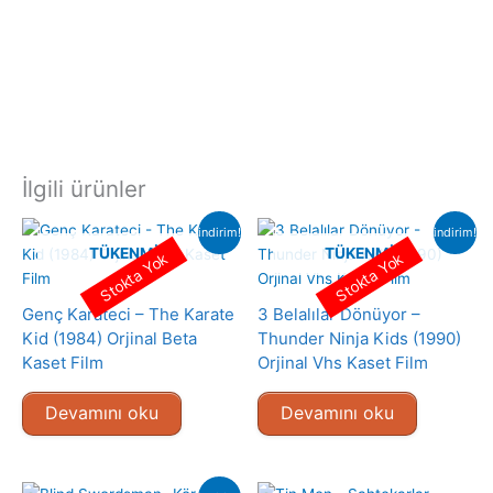
İlgili ürünler
indirim!
indirim!
TÜKENMIŞ
TÜKENMIŞ
Stokta Yok
Stokta Yok
Genç Karateci – The Karate
3 Belalılar Dönüyor –
Kid (1984) Orjinal Beta
Thunder Ninja Kids (1990)
Kaset Film
Orjinal Vhs Kaset Film
Devamını oku
Devamını oku