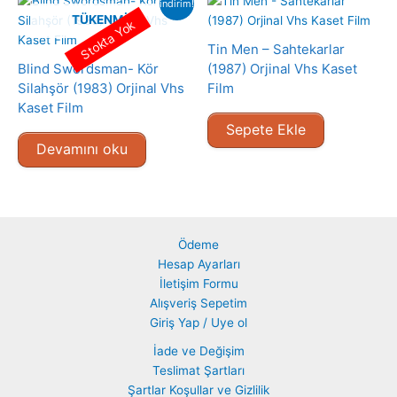
indirim!
TÜKENMIŞ
Stokta Yok
Tin Men – Sahtekarlar
Blind Swordsman- Kör
(1987) Orjinal Vhs Kaset
Silahşör (1983) Orjinal Vhs
Film
Kaset Film
Sepete Ekle
Devamını oku
Ödeme
Hesap Ayarları
İletişim Formu
Alışveriş Sepetim
Giriş Yap / Uye ol
İade ve Değişim
Teslimat Şartları
Şartlar Koşullar ve Gizlilik