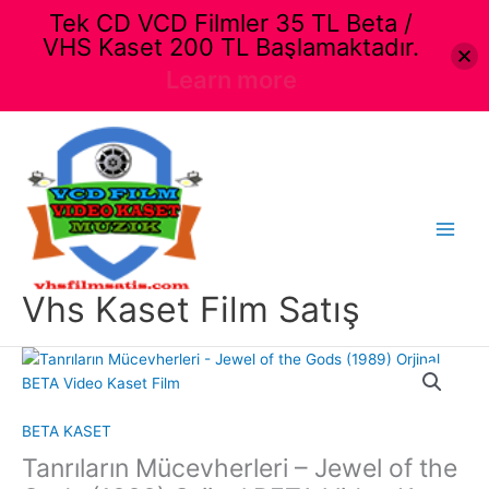
Tek CD VCD Filmler 35 TL Beta /
VHS Kaset 200 TL Başlamaktadır.
Learn more
İçeriğe
atla
Main
Menu
Vhs Kaset Film Satış
BETA KASET
Tanrıların Mücevherleri – Jewel of the