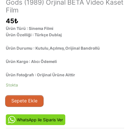
Gods (1989) Orjinal BETA Video Kaset
Film
45
₺
Ürün Türü : Sinema Filmi
Ürün Özelliği : Türkçe Dublaj
Ürün Durumu : Kutulu,Açılmış,Orijinal Bandrollü
Ürün Kargo : Alıcı Ödemeli
Ürün Fotoğrafı : Orijinal Ürüne Aittir
Stokta
Tanrıların
Sepete Ekle
Mücevherleri
-
Jewel
WhatsApp ile Siparis Ver
of