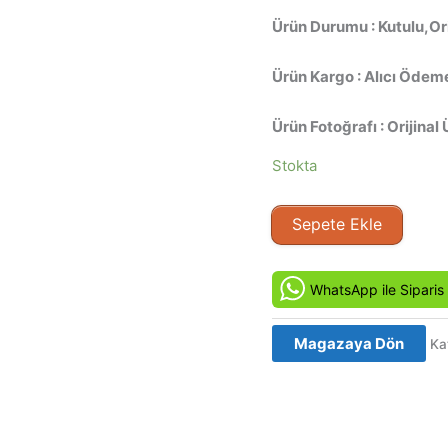
Ürün Durumu : Kutulu,O
Ürün Kargo : Alıcı Ödeme
Ürün Fotoğrafı : Orijinal 
Stokta
Süper
Sepete Ekle
İnsan
Kendi
Kendine
WhatsApp ile Siparis
İyileşme
Orijinal
Magazaya Dön
Ka
VCD
Film
Satış
adet