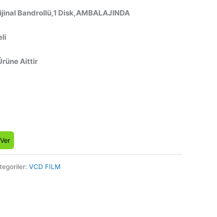
rijinal Bandrollü,1 Disk,AMBALAJINDA
li
Ürüne Aittir
 Ver
tegoriler:
VCD FILM