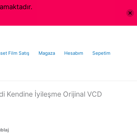
amaktadır.
set Film Satış
Magaza
Hesabım
Sepetim
i Kendine İyileşme Orijinal VCD
ublaj