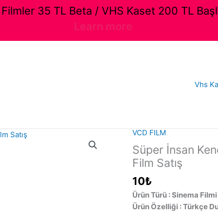
ilmler 35 TL Beta / VHS Kaset 200 TL Başl
Learn more
Vhs Ka
VCD FILM
Süper İnsan Kend
Film Satış
10
₺
Ürün Türü : Sinema Filmi
Ürün Özelliği : Türkçe D