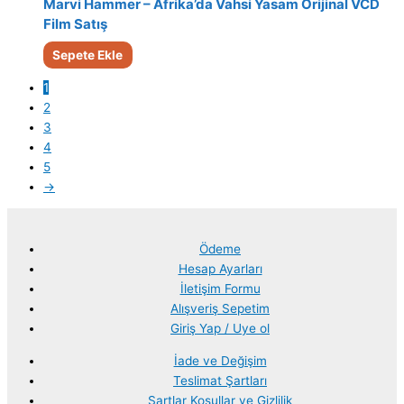
Marvi Hammer – Afrika’da Vahsi Yasam Orijinal VCD
Film Satış
Sepete Ekle
1
2
3
4
5
→
Ödeme
Hesap Ayarları
İletişim Formu
Alışveriş Sepetim
Giriş Yap / Uye ol
İade ve Değişim
Teslimat Şartları
Şartlar Koşullar ve Gizlilik