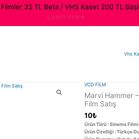
ilmler 35 TL Beta / VHS Kaset 200 TL Başl
Learn more
Vhs Ka
VCD FILM
Marvi Hammer – 
Film Satış
10
₺
Ürün Türü : Sinema Filmi
Ürün Özelliği : Türkçe D