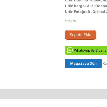
Ürün Durumu : Kutulu,Aç
Ürün Kargo : Alıcı Ödeme
Ürün Fotoğrafı : Orijinal 
Stokta
Marvi
Sepete Ekle
Hammer
-
Afrika'da
WhatsApp ile Siparis
Vahsi
Yasam
Magazaya Dön
Ka
Orijinal
VCD
Film
Satış
adet