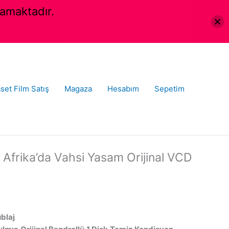
amaktadır.
set Film Satış
Magaza
Hesabım
Sepetim
Afrika’da Vahsi Yasam Orijinal VCD
ublaj