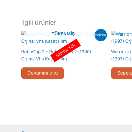
İlgili ürünler
TÜKENMIŞ
indirim!
Stokta Yok
RoboCop 2 – Robot Polis 2 (1990)
Warriors o
Orjinal Vhs Kaset Film
(1997) Orj
Devamını oku
Sepete