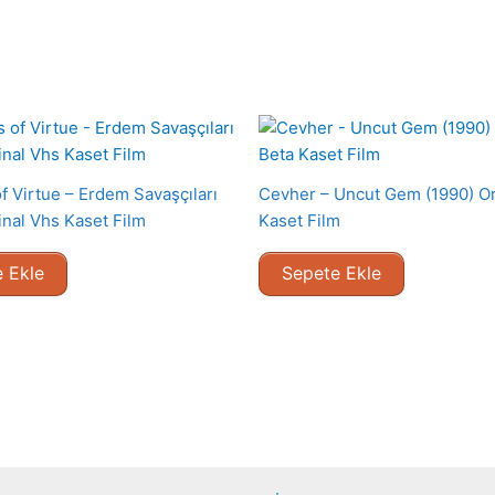
f Virtue – Erdem Savaşçıları
Cevher – Uncut Gem (1990) Or
inal Vhs Kaset Film
Kaset Film
 Ekle
Sepete Ekle