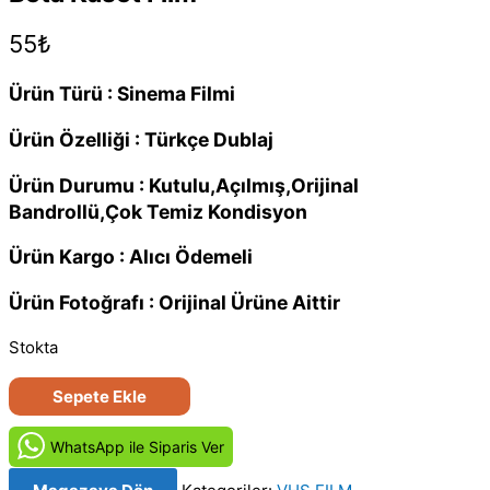
55
₺
Ürün Türü : Sinema Filmi
Ürün Özelliği : Türkçe Dublaj
Ürün Durumu : Kutulu,Açılmış,Orijinal
Bandrollü,Çok Temiz Kondisyon
Ürün Kargo : Alıcı Ödemeli
Ürün Fotoğrafı : Orijinal Ürüne Aittir
Stokta
Mavi
Sepete Ekle
Cennet
(1986)
WhatsApp ile Siparis Ver
Orijinal