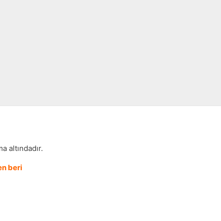
a altındadır.
n beri