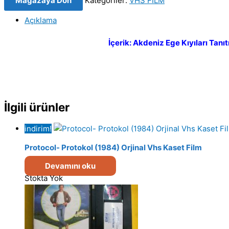
Magazaya Dön
Kategoriler:
VHS FILM
Beta
Kaset
Açıklama
Film
adet
İçerik: Akdeniz Ege Kıyıları Tanı
İlgili ürünler
indirim!
Protocol- Protokol (1984) Orjinal Vhs Kaset Film
Devamını oku
Stokta Yok