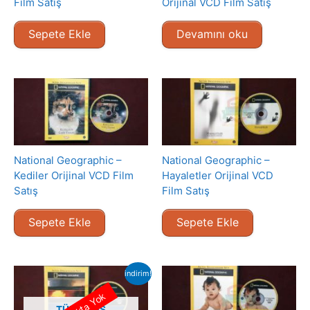
Film Satış
Orijinal VCD Film Satış
Sepete Ekle
Devamını oku
National Geographic –
National Geographic –
Kediler Orijinal VCD Film
Hayaletler Orijinal VCD
Satış
Film Satış
Sepete Ekle
Sepete Ekle
indirim!
Stokta Yok
TÜKENMIŞ