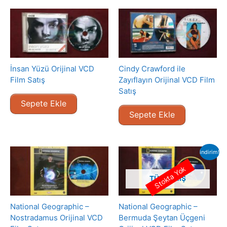
İnsan Yüzü Orijinal VCD
Cindy Crawford ile
Film Satış
Zayıflayın Orijinal VCD Film
Satış
Sepete Ekle
Sepete Ekle
indirim!
Stokta Yok
TÜKENMIŞ
National Geographic –
National Geographic –
Nostradamus Orijinal VCD
Bermuda Şeytan Üçgeni