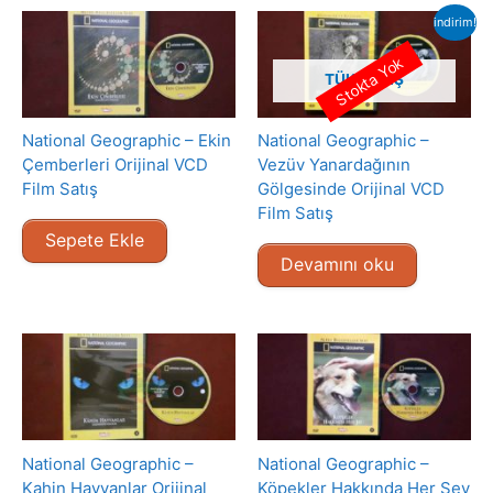
indirim!
Stokta Yok
TÜKENMIŞ
National Geographic – Ekin
National Geographic –
Çemberleri Orijinal VCD
Vezüv Yanardağının
Film Satış
Gölgesinde Orijinal VCD
Film Satış
Sepete Ekle
Devamını oku
National Geographic –
National Geographic –
Kahin Hayvanlar Orijinal
Köpekler Hakkında Her Şey