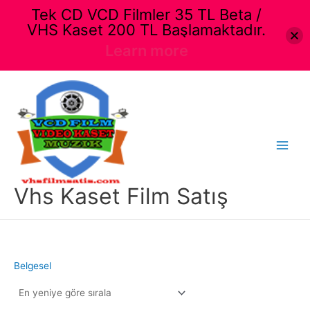
Tek CD VCD Filmler 35 TL Beta /
VHS Kaset 200 TL Başlamaktadır.
Learn more
İçeriğe
atla
Main
Menu
Vhs Kaset Film Satış
Belgesel