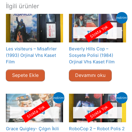
İlgili ürünler
indirim!
Stokta Yok
TÜKENMIŞ
Les visiteurs – Misafirler
Beverly Hills Cop –
(1993) Orjinal Vhs Kaset
Sosyete Polisi (1984)
Film
Orjinal Vhs Kaset Film
Sepete Ekle
Devamını oku
indirim!
indirim!
Stokta Yok
Stokta Yok
TÜKENMIŞ
TÜKENMIŞ
Grace Quigley- Çılgın İkili
RoboCop 2 – Robot Polis 2