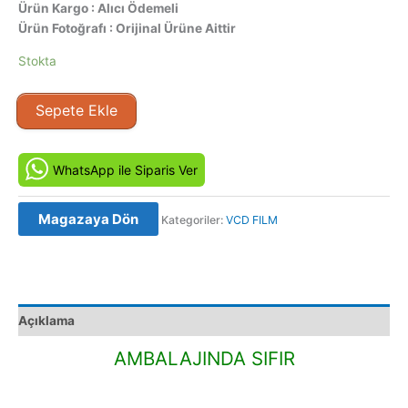
Ürün Kargo : Alıcı Ödemeli
Ürün Fotoğrafı : Orijinal Ürüne Aittir
Stokta
Microcosmos
Sepete Ekle
(1996)
Orijinal
VCD
WhatsApp ile Siparis Ver
Film
Satış
Magazaya Dön
Kategoriler:
VCD FILM
adet
Açıklama
AMBALAJINDA SIFIR