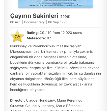
Çayırın Sakinleri
(1996)
80 min
|
Documentary
|
06 Sep 1996
Rating:
7.9 / 10 from 12,020 users
7.9
Metascore:
87
Nuridsnay ve Perennou’nun imzasını taşıyan
Microcosmos, özel bir kamera ekipmanıyla çekilmiş
olağanüstü bir doğa belgeseli olmanın ötesinde,
böceklerin dünyasına bambaşka bir gözle bakmanızı
sağlayacak çarpıcı bir film. Küçücük böceklerin devasa
canlılara, bir yapraktan süzülen minicik bir su damlasının
okyanus dalgalarına dönüştüğü film, hem büyüklerin
hem de küçüklerin doyumsuz bir zevk alacaklarına
inandığımız bir yapım...
Director:
Claude Nuridsany, Marie Pérennou
Creator:
Claude Nuridsany, Marie Pérennou