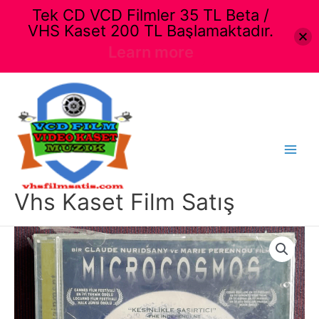
Tek CD VCD Filmler 35 TL Beta /
VHS Kaset 200 TL Başlamaktadır.
Learn more
İçeriğe
atla
Main
Menu
Vhs Kaset Film Satış