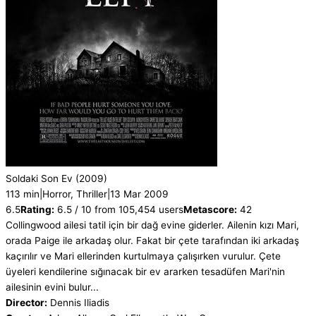
Soldaki Son Ev
(2009)
113 min
|
Horror, Thriller
|
13 Mar 2009
6.5
Rating:
6.5 / 10 from 105,454 users
Metascore:
42
Collingwood ailesi tatil için bir dağ evine giderler. Ailenin kızı Mari,
orada Paige ile arkadaş olur. Fakat bir çete tarafından iki arkadaş
kaçırılır ve Mari ellerinden kurtulmaya çalışırken vurulur. Çete
üyeleri kendilerine sığınacak bir ev ararken tesadüfen Mari'nin
ailesinin evini bulur...
Director:
Dennis Iliadis