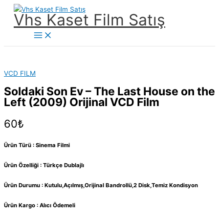
İçeriğe
Vhs Kaset Film Satış
atla
Main
Menu
VCD FILM
Soldaki Son Ev – The Last House on the
Left (2009) Orijinal VCD Film
60
₺
Ürün Türü : Sinema Filmi
Ürün Özelliği : Türkçe Dublajlı
Ürün Durumu : Kutulu,Açılmış,Orijinal Bandrollü,2 Disk,Temiz Kondisyon
Ürün Kargo : Alıcı Ödemeli