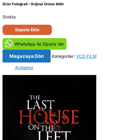
Ürün Fotoğrafı : Orijinal Ürüne Aittir
Stokta
Soldaki
Sepete Ekle
Son
Ev
WhatsApp ile Siparis Ver
-
The
Magazaya Dön
Kategoriler:
VCD FILM
Last
Açıklama
House
on
the
Left
(2009)
Orijinal
VCD
Film
adet