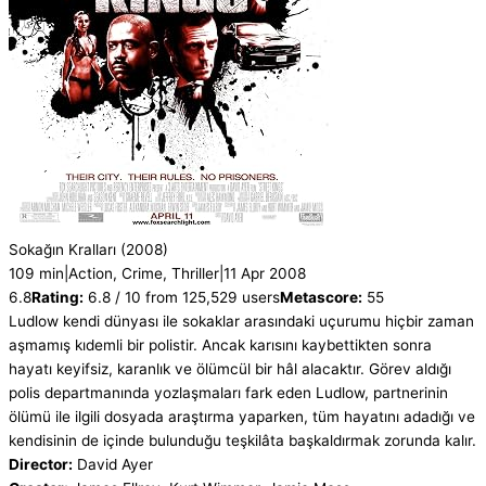
Sokağın Kralları
(2008)
109 min
|
Action, Crime, Thriller
|
11 Apr 2008
6.8
Rating:
6.8 / 10 from 125,529 users
Metascore:
55
Ludlow kendi dünyası ile sokaklar arasındaki uçurumu hiçbir zaman
aşmamış kıdemli bir polistir. Ancak karısını kaybettikten sonra
hayatı keyifsiz, karanlık ve ölümcül bir hâl alacaktır. Görev aldığı
polis departmanında yozlaşmaları fark eden Ludlow, partnerinin
ölümü ile ilgili dosyada araştırma yaparken, tüm hayatını adadığı ve
kendisinin de içinde bulunduğu teşkilâta başkaldırmak zorunda kalır.
Director:
David Ayer