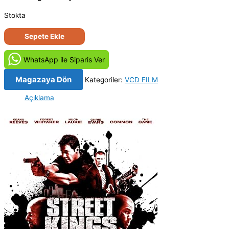
Stokta
Sokağın
Sepete Ekle
Kralları
-
WhatsApp ile Siparis Ver
Street
Kings
Magazaya Dön
Kategoriler:
VCD FILM
(2008)
Açıklama
Orijinal
VCD
Film
Satış
adet