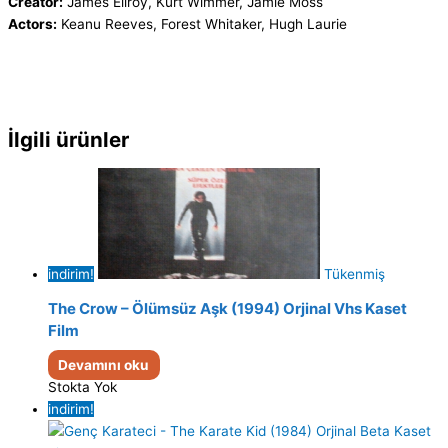
Creator:
James Ellroy, Kurt Wimmer, Jamie Moss
Actors:
Keanu Reeves, Forest Whitaker, Hugh Laurie
İlgili ürünler
indirim!
Tükenmiş
The Crow – Ölümsüz Aşk (1994) Orjinal Vhs Kaset
Film
Devamını oku
Stokta Yok
indirim!