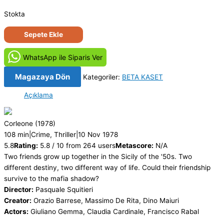
Stokta
Sicilyalı
Sepete Ekle
Vuruşu
-
WhatsApp ile Siparis Ver
Corleone
(1978)
Magazaya Dön
Kategoriler:
BETA KASET
Orjinal
Açıklama
Beta
Kaset
Film
Corleone
(1978)
adet
108 min
|
Crime, Thriller
|
10 Nov 1978
5.8
Rating:
5.8 / 10 from 264 users
Metascore:
N/A
Two friends grow up together in the Sicily of the '50s. Two
different destiny, two different way of life. Could their friendship
survive to the mafia shadow?
Director:
Pasquale Squitieri
Creator:
Orazio Barrese, Massimo De Rita, Dino Maiuri
Actors:
Giuliano Gemma, Claudia Cardinale, Francisco Rabal