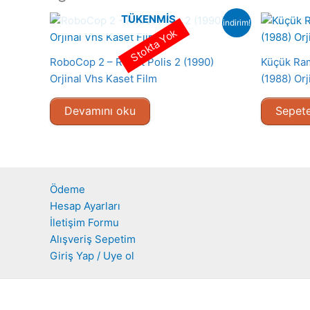
TÜKENMIŞ
indirim!
Stokta Yok
RoboCop 2 – Robot Polis 2 (1990)
Küçük Ram
Orjinal Vhs Kaset Film
(1988) Orj
Devamını oku
Sepete
Ödeme
Hesap Ayarları
İletişim Formu
Alışveriş Sepetim
Giriş Yap / Uye ol