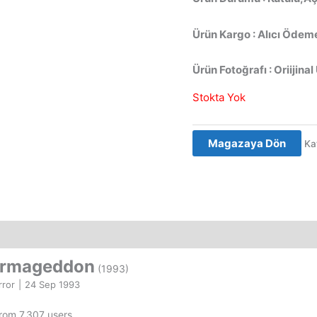
Ürün Kargo : Alıcı Ödeme
Ürün Fotoğrafı : Oriijinal
Stokta Yok
Magazaya Dön
Ka
Armageddon
(1993)
rror
|
24 Sep 1993
from 7,307 users