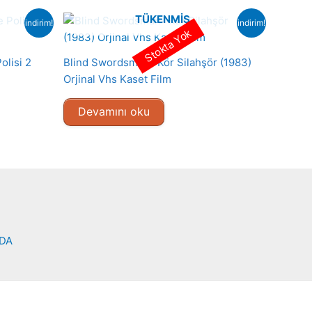
TÜKENMIŞ
indirim!
indirim!
Stokta Yok
olisi 2
Blind Swordsman- Kör Silahşör (1983)
Orjinal Vhs Kaset Film
Devamını oku
NDA