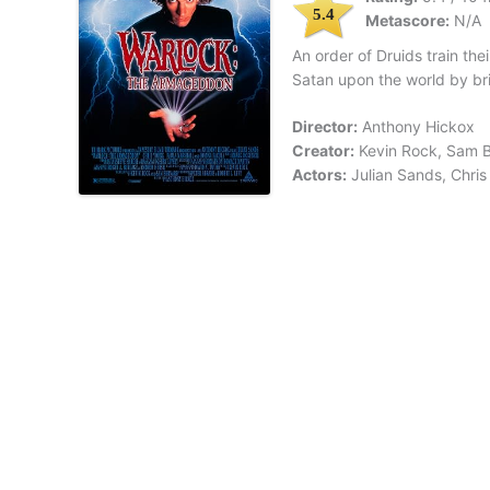
5.4
Metascore:
N/A
An order of Druids train the
Satan upon the world by bri
Director:
Anthony Hickox
Creator:
Kevin Rock, Sam 
Actors:
Julian Sands, Chris