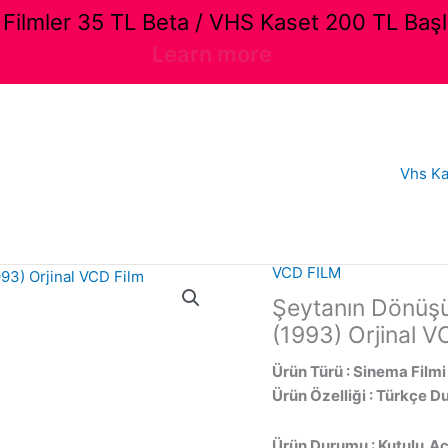
ilmler 35 TL Beta / VHS Kaset 200 TL Başl
Learn more
Vhs Ka
VCD FILM
Şeytanın Dönüş
(1993) Orjinal V
Ürün Türü : Sinema Filmi
Ürün Özelliği : Türkçe Du
Ürün Durumu : Kutulu,Aç