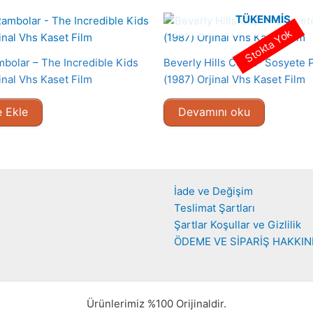
TÜKENMIŞ
Stokta Yok
bolar – The Incredible Kids
Beverly Hills Cop II- Sosyete P
inal Vhs Kaset Film
(1987) Orjinal Vhs Kaset Film
 Ekle
Devamını oku
İade ve Değişim
Teslimat Şartları
Şartlar Koşullar ve Gizlilik
ÖDEME VE SİPARİŞ HAKKI
Ürünlerimiz %100 Orijinaldir.