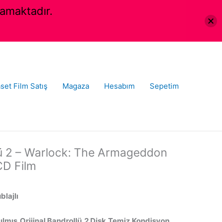
amaktadır.
set Film Satış
Magaza
Hesabım
Sepetim
ü 2 – Warlock: The Armageddon
CD Film
blajlı
ılmış,Orijinal Bandrollü,2 Disk,Temiz Kondisyon